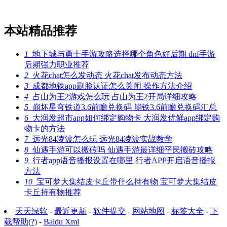
本站精品推荐
1
地下城与勇士手游攻略选择哪个角色好后期 dnf手游
后期强力职业推荐
2
火花chat怎么发动态 火花chat发布动态方法
3
成都地铁app刷脸认证怎么关闭 操作方法介绍
4
占山为王2游戏怎么玩 占山为王2开局详细攻略
5
崩坏星穹铁道3.6前瞻兑换码 崩铁3.6前瞻兑换码汇总
6
大润发超市app如何绑定购物卡 大润发优鲜app绑定购
物卡的方法
7
远光84凌波怎么玩 远光84凌波实战教学
8
仙遇手游可以搬砖吗 仙遇手游最详细平民搬砖攻略
9
行者app语音播报设置在哪里 行者APP开启语音播报
方法
10
宝可梦大集结皮卡丘带什么持有物 宝可梦大集结皮
卡丘持有物推荐
天天绿软
-
最近更新
-
软件提交
-
网站地图
-
标签大全
-
下
载帮助(?)
-
Baidu Xml