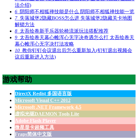
法介绍)
6
阴阳师不相狐禅技能是什么 阴阳师不相狐禅技能一览
7
失落城堡2隐藏BOSS怎么进 失落城堡2隐藏关卡地图
解锁方法
8
太吾绘卷新手乐器轮椅流派玩法搭配推荐
9
太吾绘卷天幕心帷浑心无字决奇遇怎么打 太吾绘卷天
幕心帷浑心无字决打法攻略
10
教你钉钉会议退出后怎么重新加入(钉钉退出视频会
议后重新进入方法)
游戏帮助
DirectX Redist 多国语言版
Microsoft Visual C++ 2012
Microsoft .NET Framework 4.5
虚拟光驱DAEMON Tools Lite
Adobe Flash Player
微星显卡超频工具
Fraps简体中文版