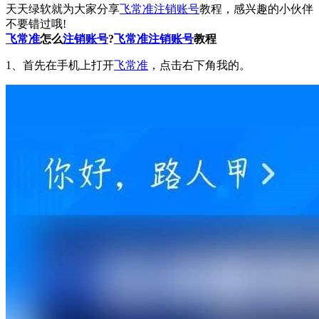
天天绿软就为大家分享
飞常准
注销账号
教程，感兴趣的小伙伴
不要错过哦!
飞常准
怎么
注销账号
?
飞常准
注销账号
教程
1、首先在手机上打开
飞常准
，点击右下角我的。