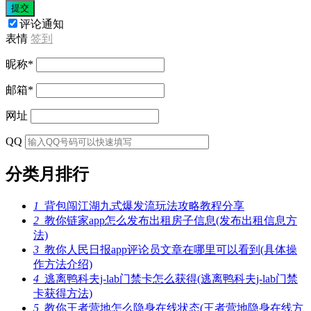
提交
评论通知
表情
签到
昵称
*
邮箱
*
网址
QQ
分类月排行
1
背包闯江湖九式爆发流玩法攻略教程分享
2
教你链家app怎么发布出租房子信息(发布出租信息方
法)
3
教你人民日报app评论员文章在哪里可以看到(具体操
作方法介绍)
4
逃离鸭科夫j-lab门禁卡怎么获得(逃离鸭科夫j-lab门禁
卡获得方法)
5
教你王者营地怎么隐身在线状态(王者营地隐身在线方