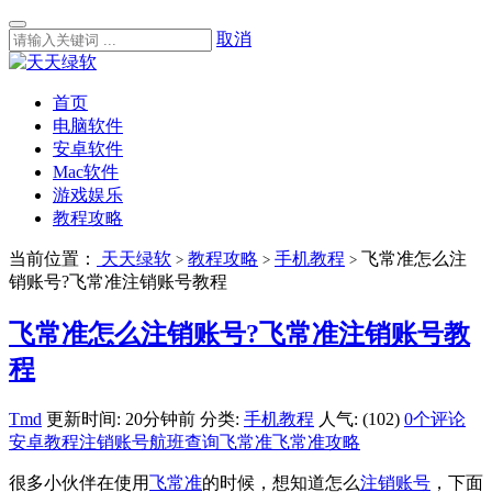
取消
首页
电脑软件
安卓软件
Mac软件
游戏娱乐
教程攻略
当前位置：
天天绿软
教程攻略
手机教程
飞常准怎么注
>
>
>
销账号?飞常准注销账号教程
飞常准怎么注销账号?飞常准注销账号教
程
Tmd
更新时间: 20分钟前
分类:
手机教程
人气: (102)
0个评论
安卓教程
注销账号
航班查询
飞常准
飞常准攻略
很多小伙伴在使用
飞常准
的时候，想知道怎么
注销账号
，下面