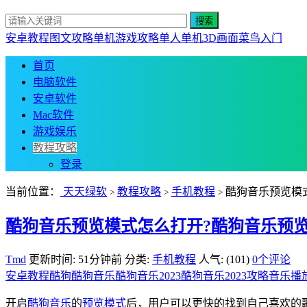
安卓教程
图文攻略
单机游戏攻略
单人单机
3D画面
菜鸟入门
首页
电脑软件
安卓软件
Mac软件
游戏娱乐
教程攻略
登录
当前位置：
天天绿软
教程攻略
手机教程
酷狗音乐预览模
>
>
>
酷狗音乐预览模式怎么打开?酷狗音乐预
Tmd
更新时间: 51分钟前
分类:
手机教程
人气: (101)
0个评论
安卓教程
酷狗
酷狗音乐
酷狗音乐2023
酷狗音乐2023攻略
音乐播
开启
酷狗音乐
的
预览模式
后，用户可以更快的找到自己喜欢的