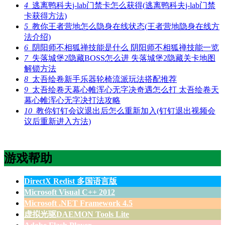
4
逃离鸭科夫j-lab门禁卡怎么获得(逃离鸭科夫j-lab门禁
卡获得方法)
5
教你王者营地怎么隐身在线状态(王者营地隐身在线方
法介绍)
6
阴阳师不相狐禅技能是什么 阴阳师不相狐禅技能一览
7
失落城堡2隐藏BOSS怎么进 失落城堡2隐藏关卡地图
解锁方法
8
太吾绘卷新手乐器轮椅流派玩法搭配推荐
9
太吾绘卷天幕心帷浑心无字决奇遇怎么打 太吾绘卷天
幕心帷浑心无字决打法攻略
10
教你钉钉会议退出后怎么重新加入(钉钉退出视频会
议后重新进入方法)
游戏帮助
DirectX Redist 多国语言版
Microsoft Visual C++ 2012
Microsoft .NET Framework 4.5
虚拟光驱DAEMON Tools Lite