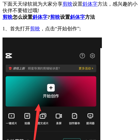
下面天天绿软就为大家分享
剪映
设置
斜体字
方法，感兴趣的小
伙伴不要错过哦!
剪映
怎么设置
斜体字
?
剪映
设置
斜体字
方法
1、首先打开
剪映
，点击“开始创作”;