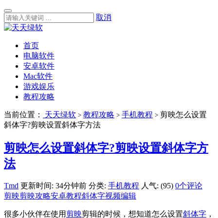
取消
首页
电脑软件
安卓软件
Mac软件
游戏娱乐
教程攻略
当前位置：
天天绿软
教程攻略
手机教程
剪映怎么设置
>
>
>
斜体字?剪映设置斜体字方法
剪映怎么设置斜体字?剪映设置斜体字方
法
Tmd
更新时间: 34分钟前
分类:
手机教程
人气: (95)
0个评论
剪映
剪映攻略
安卓教程
斜体字
视频编辑
很多小伙伴在使用
剪映
剪辑的时候，想知道怎么设置
斜体字
，