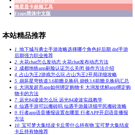
Adobe Flash Player
微星显卡超频工具
Fraps简体中文版
本站精品推荐
1
地下城与勇士手游攻略选择哪个角色好后期 dnf手游
后期强力职业推荐
2
火花chat怎么发动态 火花chat发布动态方法
3
成都地铁app刷脸认证怎么关闭 操作方法介绍
4
占山为王2游戏怎么玩 占山为王2开局详细攻略
5
崩坏星穹铁道3.6前瞻兑换码 崩铁3.6前瞻兑换码汇总
6
大润发超市app如何绑定购物卡 大润发优鲜app绑定购
物卡的方法
7
远光84凌波怎么玩 远光84凌波实战教学
8
仙遇手游可以搬砖吗 仙遇手游最详细平民搬砖攻略
9
行者app语音播报设置在哪里 行者APP开启语音播报
方法
10
宝可梦大集结皮卡丘带什么持有物 宝可梦大集结皮
卡丘持有物推荐