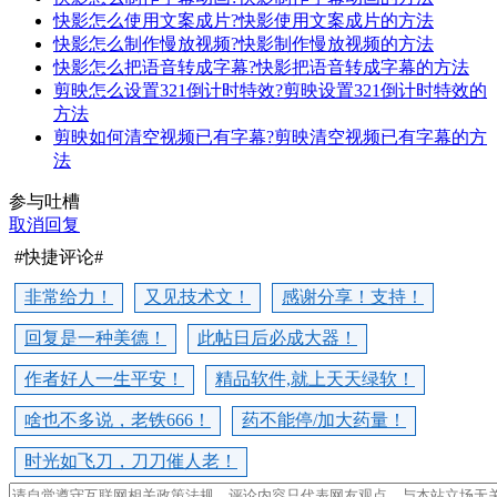
快影怎么使用文案成片?快影使用文案成片的方法
快影怎么制作慢放视频?快影制作慢放视频的方法
快影怎么把语音转成字幕?快影把语音转成字幕的方法
剪映怎么设置321倒计时特效?剪映设置321倒计时特效的
方法
剪映如何清空视频已有字幕?剪映清空视频已有字幕的方
法
参与吐槽
取消回复
#快捷评论#
非常给力！
又见技术文！
感谢分享！支持！
回复是一种美德！
此帖日后必成大器！
作者好人一生平安！
精品软件,就上天天绿软！
啥也不多说，老铁666！
药不能停/加大药量！
时光如飞刀，刀刀催人老！