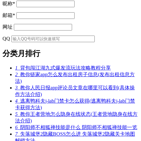
昵称
*
邮箱
*
网址
QQ
分类月排行
1
背包闯江湖九式爆发流玩法攻略教程分享
2
教你链家app怎么发布出租房子信息(发布出租信息方
法)
3
教你人民日报app评论员文章在哪里可以看到(具体操
作方法介绍)
4
逃离鸭科夫j-lab门禁卡怎么获得(逃离鸭科夫j-lab门禁
卡获得方法)
5
教你王者营地怎么隐身在线状态(王者营地隐身在线方
法介绍)
6
阴阳师不相狐禅技能是什么 阴阳师不相狐禅技能一览
7
失落城堡2隐藏BOSS怎么进 失落城堡2隐藏关卡地图
解锁方法