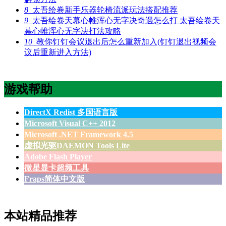
8
太吾绘卷新手乐器轮椅流派玩法搭配推荐
9
太吾绘卷天幕心帷浑心无字决奇遇怎么打 太吾绘卷天
幕心帷浑心无字决打法攻略
10
教你钉钉会议退出后怎么重新加入(钉钉退出视频会
议后重新进入方法)
游戏帮助
DirectX Redist 多国语言版
Microsoft Visual C++ 2012
Microsoft .NET Framework 4.5
虚拟光驱DAEMON Tools Lite
Adobe Flash Player
微星显卡超频工具
Fraps简体中文版
本站精品推荐