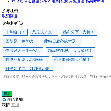
抖音极速版邀请码怎么填 抖音极速版填邀请码的方法
参与吐槽
取消回复
#快捷评论#
非常给力！
又见技术文！
感谢分享！支持！
回复是一种美德！
此帖日后必成大器！
作者好人一生平安！
精品软件,就上天天绿软！
啥也不多说，老铁666！
药不能停/加大药量！
时光如飞刀，刀刀催人老！
提交
评论通知
表情
签到