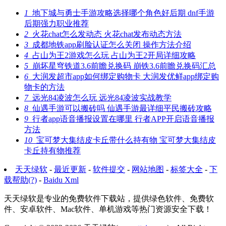
1
地下城与勇士手游攻略选择哪个角色好后期 dnf手游
后期强力职业推荐
2
火花chat怎么发动态 火花chat发布动态方法
3
成都地铁app刷脸认证怎么关闭 操作方法介绍
4
占山为王2游戏怎么玩 占山为王2开局详细攻略
5
崩坏星穹铁道3.6前瞻兑换码 崩铁3.6前瞻兑换码汇总
6
大润发超市app如何绑定购物卡 大润发优鲜app绑定购
物卡的方法
7
远光84凌波怎么玩 远光84凌波实战教学
8
仙遇手游可以搬砖吗 仙遇手游最详细平民搬砖攻略
9
行者app语音播报设置在哪里 行者APP开启语音播报
方法
10
宝可梦大集结皮卡丘带什么持有物 宝可梦大集结皮
卡丘持有物推荐
天天绿软
-
最近更新
-
软件提交
-
网站地图
-
标签大全
-
下
载帮助(?)
-
Baidu Xml
天天绿软是专业的免费软件下载站，提供绿色软件、免费软
件、安卓软件、Mac软件、单机游戏等热门资源安全下载！