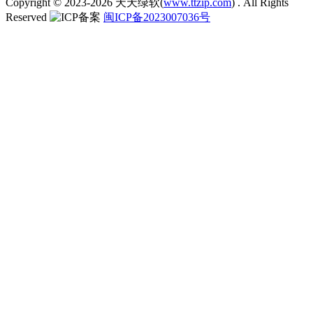
Copyright © 2023-2026
天天绿软(
www.ttzip.com
)
. All Rights
Reserved
闽ICP备2023007036号