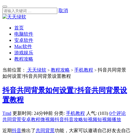
取消
首页
电脑软件
安卓软件
Mac软件
游戏娱乐
教程攻略
当前位置：
天天绿软
教程攻略
手机教程
抖音共同背景
>
>
>
如何设置?抖音共同背景设置教程
抖音共同背景如何设置?抖音共同背景设
置教程
Tmd
更新时间: 24分钟前
分类:
手机教程
人气: (103)
0个评论
共同背景
安卓教程
微视频
抖音
抖音攻略
短视频
短视频播放
近期
抖音
推出了
共同背景
功能，大家可以邀请自己好友去自己