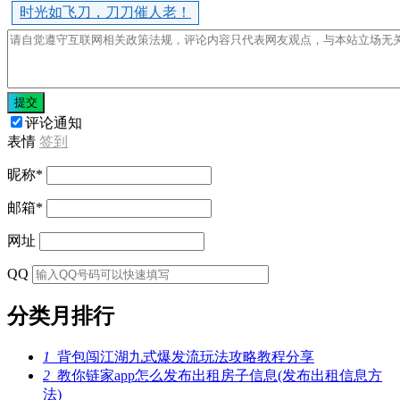
时光如飞刀，刀刀催人老！
提交
评论通知
表情
签到
昵称
*
邮箱
*
网址
QQ
分类月排行
1
背包闯江湖九式爆发流玩法攻略教程分享
2
教你链家app怎么发布出租房子信息(发布出租信息方
法)