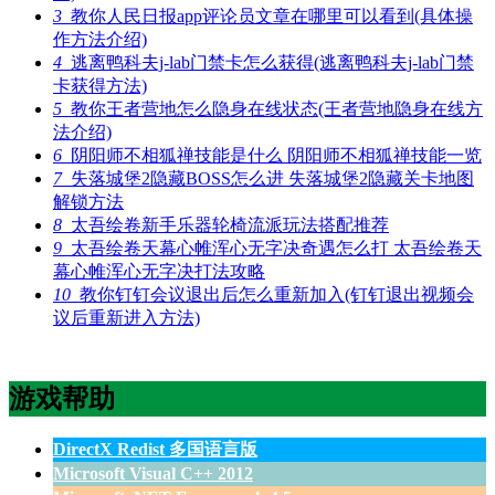
3
教你人民日报app评论员文章在哪里可以看到(具体操
作方法介绍)
4
逃离鸭科夫j-lab门禁卡怎么获得(逃离鸭科夫j-lab门禁
卡获得方法)
5
教你王者营地怎么隐身在线状态(王者营地隐身在线方
法介绍)
6
阴阳师不相狐禅技能是什么 阴阳师不相狐禅技能一览
7
失落城堡2隐藏BOSS怎么进 失落城堡2隐藏关卡地图
解锁方法
8
太吾绘卷新手乐器轮椅流派玩法搭配推荐
9
太吾绘卷天幕心帷浑心无字决奇遇怎么打 太吾绘卷天
幕心帷浑心无字决打法攻略
10
教你钉钉会议退出后怎么重新加入(钉钉退出视频会
议后重新进入方法)
游戏帮助
DirectX Redist 多国语言版
Microsoft Visual C++ 2012