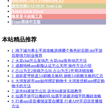
Microsoft .NET Framework 4.5
虚拟光驱DAEMON Tools Lite
Adobe Flash Player
微星显卡超频工具
Fraps简体中文版
本站精品推荐
1
地下城与勇士手游攻略选择哪个角色好后期 dnf手游
后期强力职业推荐
2
火花chat怎么发动态 火花chat发布动态方法
3
成都地铁app刷脸认证怎么关闭 操作方法介绍
4
占山为王2游戏怎么玩 占山为王2开局详细攻略
5
崩坏星穹铁道3.6前瞻兑换码 崩铁3.6前瞻兑换码汇总
6
大润发超市app如何绑定购物卡 大润发优鲜app绑定购
物卡的方法
7
远光84凌波怎么玩 远光84凌波实战教学
8
仙遇手游可以搬砖吗 仙遇手游最详细平民搬砖攻略
9
行者app语音播报设置在哪里 行者APP开启语音播报
方法