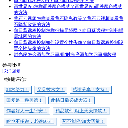
lookup函数怎么用？lookup函数使用方法
画世界Pro怎样调整颜色模式？画世界Pro调整颜色模式
的方法
萤石云视频怎样查看萤石隐私政策？萤石云视频查看萤
石隐私政策的方法
向日葵远程控制怎样扫描局域网？向日葵远程控制扫描
局域网的方法
向日葵远程控制如何设置个性头像？向日葵远程控制设
置个性头像的方法
时光序怎么添加学习事项?时光序添加学习事项教程
参与吐槽
取消回复
#快捷评论#
非常给力！
又见技术文！
感谢分享！支持！
回复是一种美德！
此帖日后必成大器！
作者好人一生平安！
精品软件,就上天天绿软！
啥也不多说，老铁666！
药不能停/加大药量！