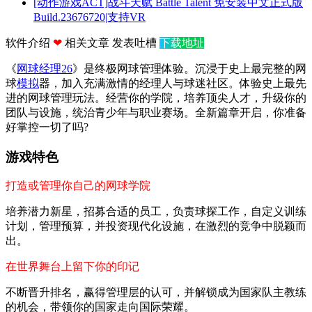
[动作游戏ACT]战斗天赋 Battle Talent 免安装中文正式版
Build.23676720|支持VR
软件介绍
❤
相关文章
发表吐槽
下载地址
《
网球经理26
》是终极网球管理体验。沉浸于史上最完整的网
球
模拟
器，加入充满激情的经理人与球迷社区。体验史上最先
进的网球管理玩法。经营你的学院，培养顶尖人才，升级你的
团队与设施，统治青少年与职业赛场。全新篇章开启，你准备
好掌控一切了吗?
游戏特色
打造或管理你自己的网球学院
培养潜力新星，招募合适的员工，负责球探工作，自定义训练
计划，管理预算，并投资现代化设施，在激烈的竞争中脱颖而
出。
在世界舞台上留下你的印记
不断晋升排名，赢得管理层的认可，并解锁成为国家队主教练
的机会，带领你的国家走向国际荣耀。