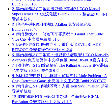
Build.23933160
2
[动作游戏ACT]乐高漫威超级英雄2 LEGO Marvel
Super Heroes 2 中文汉化版 Build.2999097|整合全DLC|内
置简中汉化
3
[角色扮演RPG]阿法隆 Afallon 免安装绿色版
Build.23929546
4
[动作游戏ACT]侠盗飞车罪恶都市 Grand Theft Auto
Vice City 中文端免费版 v1.0
5
[动作射击STG]恶魔之刃：重启版 DEVIL BLADE
REBOOT 免安装绿色中文版 v1.2.4
6
[动作游戏ACT]乐高：漫威复仇者联盟 LEGO Marvel’s
Avengers 免安装繁体中文绿色版 Build.1854018|官方中文
7
[动作射击STG]致命解药 The Killing Antidote 免安装绿
色中文版 v0.6.3e|整合3DLC
8
[休闲益智PUZ]小小麻烦：侦探游戏 Little Problems: A
Cozy Detective Game 免安装中文正式版 Build.23597377
9
[动作射击STG]钢铁苍穹：入侵 Iron Sky: Invasion 超清
导演剪辑版
10
[即时战略RTS]洲际弹道导弹：全面升级 ICBM:
Escalation 免安装联机中文版 v1.1.3