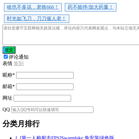
啥也不多说，老铁666！
药不能停/加大药量！
时光如飞刀，刀刀催人老！
提交
评论通知
表情
签到
昵称
*
邮箱
*
网址
QQ
分类月排行
1
[第一人称射击FPS]Swarmlake 免安装绿色版