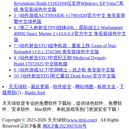
Revelations Build.13183194|仅支持Windows XP/Vista/7系
统 免安装绿色中文版
5
[动作游戏ACT]INSIDE v17981020|官方中文 免安装简
繁中文绿色版
6
[第三人称射击TPS]战锤40K：星际战士2 Warhammer
40000 Space Marine 2 v10.0.0.1|官方中文 免安装绿色中文
版
7
[动作射击STG]战争机器：重装上阵 Gears of War:
Reloaded v1.0.1.3741586 免安装绿色中文版
8
[动作射击STG]中世纪王朝 Medieval Dynasty
Build.17072025 中文联机版
9
[动作游戏ACT]空洞骑士：丝之歌 免安装中文版
10
[动作射击STG]死亡重启 Dead Reset 官方中文版
天天绿软
-
最近更新
-
软件提交
-
网站地图
-
标签大全
-
下
载帮助(?)
-
Baidu Xml
天天绿软是专业的免费软件下载站，提供绿色软件、免费软
件、安卓软件、Mac软件、单机游戏等热门资源安全下载！
Copyright © 2023-2026
天天绿软(
www.ttzip.com
)
. All Rights
Reserved
闽ICP备2023007036号