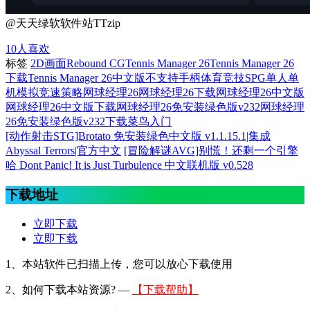
@天天绿软软件站TTzip
10
人喜欢
标签
2D画面
Rebound CG
Tennis Manager 26
Tennis Manager 26
下载
Tennis Manager 26中文版
不支持手柄
体育竞技SPG
单人单
机
模拟
竞速
策略
网球经理26
网球经理26下载
网球经理26中文版
网球经理26中文版下载
网球经理26免安装绿色版v232
网球经理
26免安装绿色版v232下载
菜鸟入门
[动作射击STG]Brotato 免安装绿色中文版 v1.1.15.1|集成
Abyssal Terrors|官方中文
[冒险解谜AVG]别慌！还剩一个引擎
哈 Dont Panic! It is Just Turbulence 中文联机版 v0.528
下载地址
立即下载
立即下载
1、本站软件已扫描上传，您可以放心下载使用
2、
如何下载本站资源? —
【下载帮助】