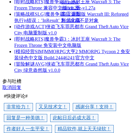
[即时战略RTS]魔兽争霸3：冰封王座 Warcraft 3: The
Frozen Throne 兼容中文版 v1.20e-v1.27a
[策略战棋SLG]魔兽争霸3：重制版 Warcraft III: Reforged
执行js错误：’InResult’ 为 null 或不是对象
[动作游戏ACT]侠盗飞车罪恶都市 Grand Theft Auto Vice
City 电脑重制版 v1.0
[即时战略RTS]魔兽争霸3：冰封王座 Warcraft 3: The
Frozen Throne 免安装中文电脑版
[模拟经营SIM]MMORPG大亨2 MMORPG Tycoon 2 免安
装绿色中文版 Build.24446241|官方中文
[冒险解谜AVG]侠盗飞车罪恶都市 Grand Theft Auto Vice
City 绿意盎然版 v1.0.0
参与吐槽
取消回复
#快捷评论#
非常给力！
又见技术文！
感谢分享！支持！
回复是一种美德！
此帖日后必成大器！
作者好人一生平安！
精品软件,就上天天绿软！