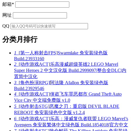
邮箱
*
网址
QQ
分类月排行
1
[第一人称射击FPS]Swarmlake 免安装绿色版
Build.23933160
2
[动作游戏ACT]乐高漫威超级英雄2 LEGO Marvel
Super Heroes 2 中文汉化版 Build.2999097|整合全DLC|内
置简中汉化
3
[角色扮演RPG]阿法隆 Afallon 免安装绿色版
Build.23929546
4
[动作游戏ACT]侠盗飞车罪恶都市 Grand Theft Auto
Vice City 中文端免费版 v1.0
5
[动作射击STG]恶魔之刃：重启版 DEVIL BLADE
REBOOT 免安装绿色中文版 v1.2.4
6
[动作游戏ACT]乐高：漫威复仇者联盟 LEGO Marvel’s
Avengers 免安装繁体中文绿色版 Build.1854018|官方中文
7
[动作射击STG]致命解药 The Killing Antidote 免安装绿