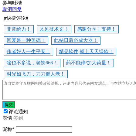
参与吐槽
取消回复
#快捷评论#
非常给力！
又见技术文！
感谢分享！支持！
回复是一种美德！
此帖日后必成大器！
作者好人一生平安！
精品软件,就上天天绿软！
啥也不多说，老铁666！
药不能停/加大药量！
时光如飞刀，刀刀催人老！
提交
评论通知
表情
签到
昵称
*