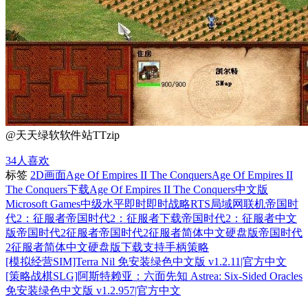
@天天绿软软件站TTzip
34
人喜欢
标签
2D画面
Age Of Empires II The Conquers
Age Of Empires II
The Conquers下载
Age Of Empires II The Conquers中文版
Microsoft Games
中级水平
即时
即时战略RTS
局域网联机
帝国时
代2：征服者
帝国时代2：征服者下载
帝国时代2：征服者中文
版
帝国时代2征服者
帝国时代2征服者简体中文硬盘版
帝国时代
2征服者简体中文硬盘版下载
支持手柄
策略
[模拟经营SIM]Terra Nil 免安装绿色中文版 v1.2.11|官方中文
[策略战棋SLG]阿斯特赖亚：六面先知 Astrea: Six-Sided Oracles
免安装绿色中文版 v1.2.957|官方中文