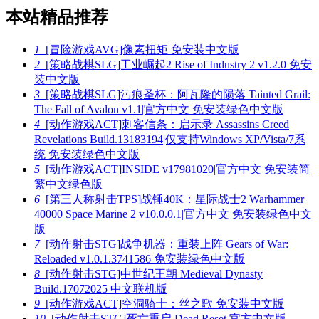
本站精品推荐
1
[冒险游戏AVG]像素扭矩 免安装中文版
2
[策略战棋SLG]工业崛起2 Rise of Industry 2 v1.2.0 免安
装中文版
3
[策略战棋SLG]污痕圣杯：阿瓦隆的陨落 Tainted Grail:
The Fall of Avalon v1.1|官方中文 免安装绿色中文版
4
[动作游戏ACT]刺客信条：启示录 Assassins Creed
Revelations Build.13183194|仅支持Windows XP/Vista/7系
统 免安装绿色中文版
5
[动作游戏ACT]INSIDE v17981020|官方中文 免安装简
繁中文绿色版
6
[第三人称射击TPS]战锤40K：星际战士2 Warhammer
40000 Space Marine 2 v10.0.0.1|官方中文 免安装绿色中文
版
7
[动作射击STG]战争机器：重装上阵 Gears of War:
Reloaded v1.0.1.3741586 免安装绿色中文版
8
[动作射击STG]中世纪王朝 Medieval Dynasty
Build.17072025 中文联机版
9
[动作游戏ACT]空洞骑士：丝之歌 免安装中文版
10
[动作射击STG]死亡重启 Dead Reset 官方中文版