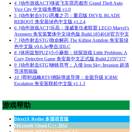
4
[动作游戏ACT]侠盗飞车罪恶都市 Grand Theft Auto
Vice City 中文端免费版 v1.0
5
[动作射击STG]恶魔之刃：重启版 DEVIL BLADE
REBOOT 免安装绿色中文版 v1.2.4
6
[动作游戏ACT]乐高：漫威复仇者联盟 LEGO Marvel’s
Avengers 免安装繁体中文绿色版 Build.1854018|官方中文
7
[动作射击STG]致命解药 The Killing Antidote 免安装绿
色中文版 v0.6.3e|整合3DLC
8
[休闲益智PUZ]小小麻烦：侦探游戏 Little Problems: A
Cozy Detective Game 免安装中文正式版 Build.23597377
9
[动作射击STG]钢铁苍穹：入侵 Iron Sky: Invasion 超清
导演剪辑版
10
[即时战略RTS]洲际弹道导弹：全面升级 ICBM:
Escalation 免安装联机中文版 v1.1.3
游戏帮助
DirectX Redist 多国语言版
Microsoft Visual C++ 2012
Microsoft .NET Framework 4.5