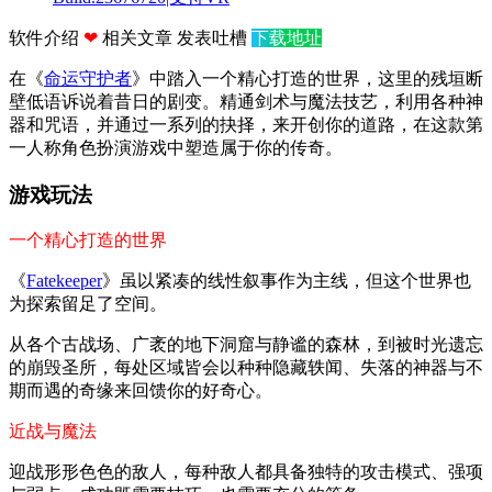
软件介绍
❤
相关文章
发表吐槽
下载地址
在《
命运守护者
》中踏入一个精心打造的世界，这里的残垣断
壁低语诉说着昔日的剧变。精通剑术与魔法技艺，利用各种神
器和咒语，并通过一系列的抉择，来开创你的道路，在这款第
一人称角色扮演游戏中塑造属于你的传奇。
游戏玩法
一个精心打造的世界
《
Fatekeeper
》虽以紧凑的线性叙事作为主线，但这个世界也
为探索留足了空间。
从各个古战场、广袤的地下洞窟与静谧的森林，到被时光遗忘
的崩毁圣所，每处区域皆会以种种隐藏轶闻、失落的神器与不
期而遇的奇缘来回馈你的好奇心。
近战与魔法
迎战形形色色的敌人，每种敌人都具备独特的攻击模式、强项