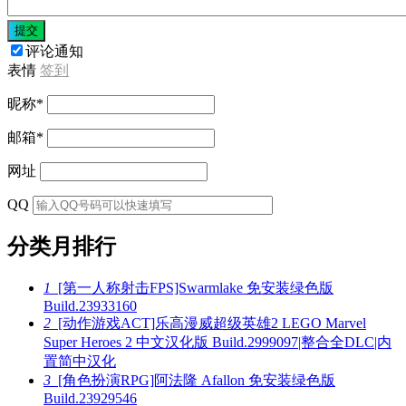
提交
评论通知
表情
签到
昵称
*
邮箱
*
网址
QQ
分类月排行
1
[第一人称射击FPS]Swarmlake 免安装绿色版
Build.23933160
2
[动作游戏ACT]乐高漫威超级英雄2 LEGO Marvel
Super Heroes 2 中文汉化版 Build.2999097|整合全DLC|内
置简中汉化
3
[角色扮演RPG]阿法隆 Afallon 免安装绿色版
Build.23929546