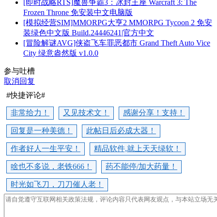
[即时战略RTS]魔兽争霸3：冰封王座 Warcraft 3: The
Frozen Throne 免安装中文电脑版
[模拟经营SIM]MMORPG大亨2 MMORPG Tycoon 2 免安
装绿色中文版 Build.24446241|官方中文
[冒险解谜AVG]侠盗飞车罪恶都市 Grand Theft Auto Vice
City 绿意盎然版 v1.0.0
参与吐槽
取消回复
#快捷评论#
非常给力！
又见技术文！
感谢分享！支持！
回复是一种美德！
此帖日后必成大器！
作者好人一生平安！
精品软件,就上天天绿软！
啥也不多说，老铁666！
药不能停/加大药量！
时光如飞刀，刀刀催人老！