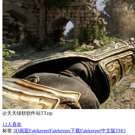
@天天绿软软件站TTzip
12
人喜欢
标签
3D画面
Fatekeeper
Fatekeeper下载
Fatekeeper中文版
THQ