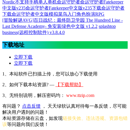
Nordic
不支持手柄
单人单机
命运守护者
命运守护者Fatekeeper
中文版v235
命运守护者Fatekeeper中文版v235下载
命运守护者
下载
命运守护者中文版
模拟
菜鸟入门
角色扮演RPG
[冒险解谜AVG]百日战纪：最终防卫学园 The Hundred Line -
Last Defense Academy- 免安装绿色中文版 v1.2.2
splashtop
business(远程控制软件) v3.8.4.0
下载地址
立即下载
立即下载
1、本站软件已扫描上传，您可以放心下载使用
2、
如何下载本站资源? —
【下载帮助】
3、无特别说明，解压密码均：
www.ttzip.com
有问题？
点击反馈
， 天天绿软认真对待每一条反馈，尽可能
解决用户遇到的问题！
本站资源存储在云盘，如发现
链接失效、违法违规、资源包错
误
等问题向我们反馈！