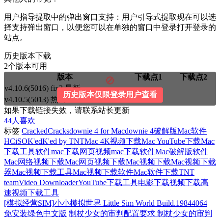
用户指导提取中的弹出窗口支持：用户引导式提取现在可以选
择支持弹出窗口，以便您可以在单独的窗口中登录打开登录的
站点。
历史版本下载
2个版本可用
版本
下载点1
下载点2
🚫
v4.10.6(5016) fix3
最新
历史版本仅限登录用户查看
v4.10.5(5013)
热门
如果下载链接失效，请联系站长更新
44
人喜欢
标签
Cracked
Cracks
downie 4 for Mac
downie 4破解版Mac软件
HCiSO
K'ed
K'ed by TNT
Mac 4K视频下载
Mac YouTube下载
Mac
下载工具软件
mac下载网页视频
mac下载软件
Mac破解版软件
Mac网络视频下载
Mac网页视频下载
Mac视频下载
Mac视频下载
器
Mac视频下载工具
Mac视频下载软件
Mac软件下载
TNT
team
Video Downloader
YouTube
下载工具
电影下载
视频下载
高
速视频下载工具
[模拟经营SIM]小小模拟世界 Little Sim World Build.19844064
免安装绿色中文版
制杖少女的审判配置要求 制杖少女的审判