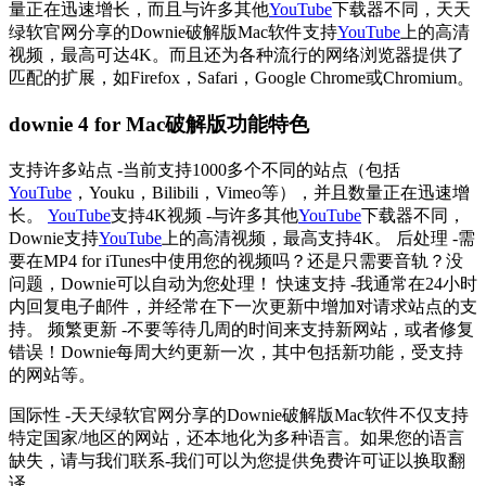
量正在迅速增长，而且与许多其他
YouTube
下载器不同，天天
绿软官网分享的Downie破解版Mac软件支持
YouTube
上的高清
视频，最高可达4K。而且还为各种流行的网络浏览器提供了
匹配的扩展，如Firefox，Safari，Google Chrome或Chromium。
downie 4 for Mac破解版功能特色
支持许多站点 -当前支持1000多个不同的站点（包括
YouTube
，Youku，Bilibili，Vimeo等），并且数量正在迅速增
长。
YouTube
支持4K视频 -与许多其他
YouTube
下载器不同，
Downie支持
YouTube
上的高清视频，最高支持4K。 后处理 -需
要在MP4 for iTunes中使用您的视频吗？还是只需要音轨？没
问题，Downie可以自动为您处理！ 快速支持 -我通常在24小时
内回复电子邮件，并经常在下一次更新中增加对请求站点的支
持。 频繁更新 -不要等待几周的时间来支持新网站，或者修复
错误！Downie每周大约更新一次，其中包括新功能，受支持
的网站等。
国际性 -天天绿软官网分享的Downie破解版Mac软件不仅支持
特定国家/地区的网站，还本地化为多种语言。如果您的语言
缺失，请与我们联系-我们可以为您提供免费许可证以换取翻
译。