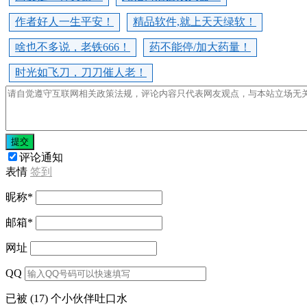
作者好人一生平安！
精品软件,就上天天绿软！
啥也不多说，老铁666！
药不能停/加大药量！
时光如飞刀，刀刀催人老！
提交
评论通知
表情
签到
昵称
*
邮箱
*
网址
QQ
已被 (17) 个小伙伴吐口水