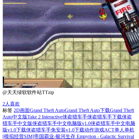
@天天绿软软件站TTzip
2
人喜欢
标签
2D画面
Grand Theft Auto
Grand Theft Auto下载
Grand Theft
Auto中文版
Take 2 Interactive
侠盗猎车手
侠盗猎车手下载
侠盗
猎车手中文版
侠盗猎车手中文电脑版v1.0
侠盗猎车手中文电脑
版v1.0下载
侠盗猎车手免安装v1.0下载
动作游戏ACT
单人单机
[模拟经营SIM]帝国霸业-银河生存 Empyrion - Galactic Survival