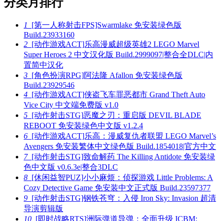
分类月排行
1
[第一人称射击FPS]Swarmlake 免安装绿色版
Build.23933160
2
[动作游戏ACT]乐高漫威超级英雄2 LEGO Marvel
Super Heroes 2 中文汉化版 Build.2999097|整合全DLC|内
置简中汉化
3
[角色扮演RPG]阿法隆 Afallon 免安装绿色版
Build.23929546
4
[动作游戏ACT]侠盗飞车罪恶都市 Grand Theft Auto
Vice City 中文端免费版 v1.0
5
[动作射击STG]恶魔之刃：重启版 DEVIL BLADE
REBOOT 免安装绿色中文版 v1.2.4
6
[动作游戏ACT]乐高：漫威复仇者联盟 LEGO Marvel’s
Avengers 免安装繁体中文绿色版 Build.1854018|官方中文
7
[动作射击STG]致命解药 The Killing Antidote 免安装绿
色中文版 v0.6.3e|整合3DLC
8
[休闲益智PUZ]小小麻烦：侦探游戏 Little Problems: A
Cozy Detective Game 免安装中文正式版 Build.23597377
9
[动作射击STG]钢铁苍穹：入侵 Iron Sky: Invasion 超清
导演剪辑版
10
[即时战略RTS]洲际弹道导弹：全面升级 ICBM: