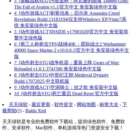
3
[策略战棋SLG]污痕圣杯：阿瓦隆的陨落 Tainted Grail:
The Fall of Avalon v1.1|官方中文 免安装绿色中文版
4
[动作游戏ACT]刺客信条：启示录 Assassins Creed
Revelations Build.13183194|仅支持Windows XP/Vista/7系
统 免安装绿色中文版
5
[动作游戏ACT]INSIDE v17981020|官方中文 免安装简
繁中文绿色版
6
[第三人称射击TPS]战锤40K：星际战士2 Warhammer
40000 Space Marine 2 v10.0.0.1|官方中文 免安装绿色中文
版
7
[动作射击STG]战争机器：重装上阵 Gears of War:
Reloaded v1.0.1.3741586 免安装绿色中文版
8
[动作射击STG]中世纪王朝 Medieval Dynasty
Build.17072025 中文联机版
9
[动作游戏ACT]空洞骑士：丝之歌 免安装中文版
10
[动作射击STG]死亡重启 Dead Reset 官方中文版
天天绿软
-
最近更新
-
软件提交
-
网站地图
-
标签大全
-
下
载帮助(?)
-
Baidu Xml
天天绿软是专业的免费软件下载站，提供绿色软件、免费软
件、安卓软件、Mac软件、单机游戏等热门资源安全下载！