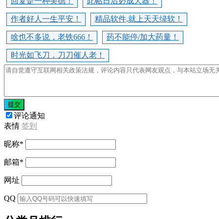
回复是一种美德！
此帖日后必成大器！
作者好人一生平安！
精品软件,就上天天绿软！
啥也不多说，老铁666！
药不能停/加大药量！
时光如飞刀，刀刀催人老！
提交
评论通知
表情
签到
昵称
*
邮箱
*
网址
QQ