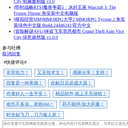
City 电脑重制版 v1.0
[即时战略RTS]魔兽争霸3：冰封王座 Warcraft 3: The
Frozen Throne 免安装中文电脑版
[模拟经营SIM]MMORPG大亨2 MMORPG Tycoon 2 免安
装绿色中文版 Build.24446241|官方中文
[冒险解谜AVG]侠盗飞车罪恶都市 Grand Theft Auto Vice
City 绿意盎然版 v1.0.0
参与吐槽
取消回复
#快捷评论#
非常给力！
又见技术文！
感谢分享！支持！
回复是一种美德！
此帖日后必成大器！
作者好人一生平安！
精品软件,就上天天绿软！
啥也不多说，老铁666！
药不能停/加大药量！
时光如飞刀，刀刀催人老！