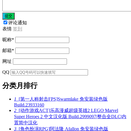
提交
评论通知
表情
签到
昵称
*
邮箱
*
网址
QQ
分类月排行
1
[第一人称射击FPS]Swarmlake 免安装绿色版
Build.23933160
2
[动作游戏ACT]乐高漫威超级英雄2 LEGO Marvel
Super Heroes 2 中文汉化版 Build.2999097|整合全DLC|内
置简中汉化
3
[角色扮演RPG]阿法隆 Afallon 免安装绿色版