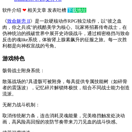
软件介绍
❤
相关文章
发表吐槽
下载地址
《
致命躯壳 II
》是一款硬核动作RPG独立续作，以"彼之血
肉，你之兵戎"的残酷美学为核心。玩家将招募传奇战士，在
伪神统治的残破世界中展开史诗级战斗，通过精密格挡与致命
反击的魂like系统，体验肾上腺素飙升的征服之旅。每一次胜
利都是向神权宣战的号角。
游戏特色
‌骸骨战士附身系统‌：
散落战场的7具遗骸可被附身，每具提供专属技能树（如碎骨
者的震荡波），记忆碎片解锁终极技，组合不同战士能力创造
流派。
‌无耐力战斗机制‌：
取消传统耐力条，连击消耗灵魂能量，完美格挡触发处决动
画，高风险高回报的攻防节奏带来刀刀见血的战斗快感。