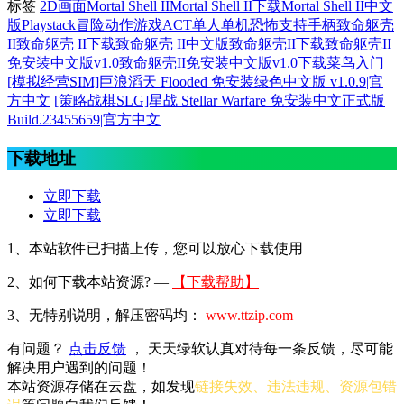
标签
2D画面
Mortal Shell II
Mortal Shell II下载
Mortal Shell II中文
版
Playstack
冒险
动作游戏ACT
单人单机
恐怖
支持手柄
致命躯壳
II
致命躯壳 II下载
致命躯壳 II中文版
致命躯壳II下载
致命躯壳II
免安装中文版v1.0
致命躯壳II免安装中文版v1.0下载
菜鸟入门
[模拟经营SIM]巨浪滔天 Flooded 免安装绿色中文版 v1.0.9|官
方中文
[策略战棋SLG]星战 Stellar Warfare 免安装中文正式版
Build.23455659|官方中文
下载地址
立即下载
立即下载
1、本站软件已扫描上传，您可以放心下载使用
2、
如何下载本站资源? —
【下载帮助】
3、无特别说明，解压密码均：
www.ttzip.com
有问题？
点击反馈
， 天天绿软认真对待每一条反馈，尽可能
解决用户遇到的问题！
本站资源存储在云盘，如发现
链接失效、违法违规、资源包错