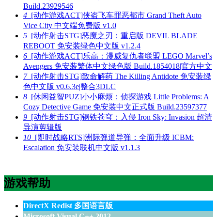
Build.23929546
4
[动作游戏ACT]侠盗飞车罪恶都市 Grand Theft Auto
Vice City 中文端免费版 v1.0
5
[动作射击STG]恶魔之刃：重启版 DEVIL BLADE
REBOOT 免安装绿色中文版 v1.2.4
6
[动作游戏ACT]乐高：漫威复仇者联盟 LEGO Marvel’s
Avengers 免安装繁体中文绿色版 Build.1854018|官方中文
7
[动作射击STG]致命解药 The Killing Antidote 免安装绿
色中文版 v0.6.3e|整合3DLC
8
[休闲益智PUZ]小小麻烦：侦探游戏 Little Problems: A
Cozy Detective Game 免安装中文正式版 Build.23597377
9
[动作射击STG]钢铁苍穹：入侵 Iron Sky: Invasion 超清
导演剪辑版
10
[即时战略RTS]洲际弹道导弹：全面升级 ICBM:
Escalation 免安装联机中文版 v1.1.3
游戏帮助
DirectX Redist 多国语言版
Microsoft Visual C++ 2012