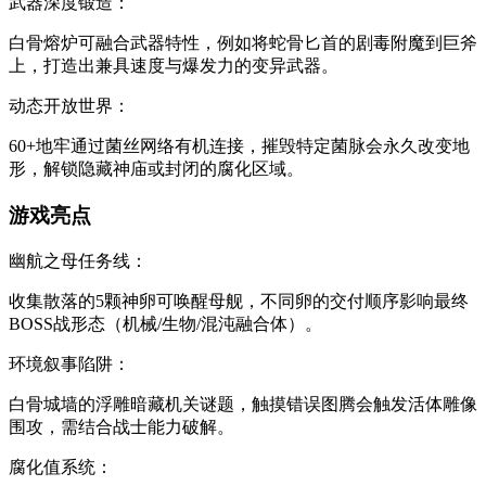
‌武器深度锻造‌：
白骨熔炉可融合武器特性，例如将蛇骨匕首的剧毒附魔到巨斧
上，打造出兼具速度与爆发力的变异武器。
‌动态开放世界‌：
60+地牢通过菌丝网络有机连接，摧毁特定菌脉会永久改变地
形，解锁隐藏神庙或封闭的腐化区域。
游戏亮点
‌幽航之母任务线‌：
收集散落的5颗神卵可唤醒母舰，不同卵的交付顺序影响最终
BOSS战形态（机械/生物/混沌融合体）。
‌环境叙事陷阱‌：
白骨城墙的浮雕暗藏机关谜题，触摸错误图腾会触发活体雕像
围攻，需结合战士能力破解。
‌腐化值系统‌：