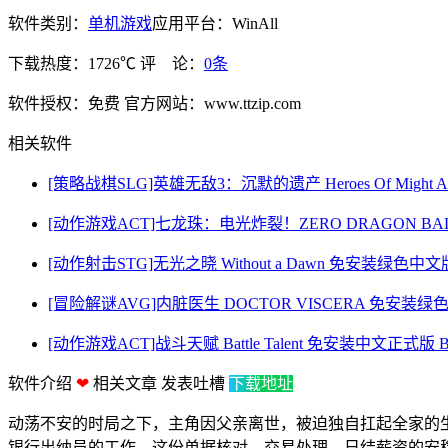
软件类别：
单机游戏
应用平台：WinAll
下载热度：1726℃
评 论：
0条
软件授权：免费
官方网站：www.ttzip.com
相关软件
[策略战棋SLG]英雄无敌3：沉默的遗产 Heroes Of Might And Mag
[动作游戏ACT]七龙珠：电光炸裂！ZERO DRAGON BALL: 
[动作射击STG]无光之晓 Without a Dawn 免安装绿色中文版 Bu
[冒险解谜AVG]内脏医生 DOCTOR VISCERA 免安装绿色中文版
[动作游戏ACT]战斗天赋 Battle Talent 免安装中文正式版 Bui
软件介绍
❤
相关文章
发表吐槽
下载地址
动荡不安的时局之下，主角因父亲离世，被迫独自扛起全家的
银行出纳员的工作。这份单据核对、交易处理、日结薪资的安