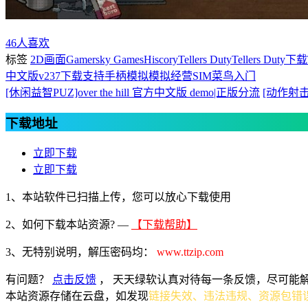
46
人喜欢
标签
2D画面
Gamersky Games
Hiscory
Tellers Duty
Tellers Duty下载
中文版v237下载
支持手柄
模拟
模拟经营SIM
菜鸟入门
[休闲益智PUZ]over the hill 官方中文版 demo|正版分流
[动作射击S
下载地址
立即下载
立即下载
1、本站软件已扫描上传，您可以放心下载使用
2、
如何下载本站资源? —
【下载帮助】
3、无特别说明，解压密码均：
www.ttzip.com
有问题？
点击反馈
， 天天绿软认真对待每一条反馈，尽可能
本站资源存储在云盘，如发现
链接失效、违法违规、资源包错