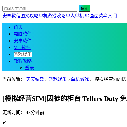
安卓教程
图文攻略
单机游戏攻略
单人单机
3D画面
菜鸟入门
首页
电脑软件
安卓软件
Mac软件
游戏娱乐
教程攻略
登录
当前位置：
天天绿软
游戏娱乐
单机游戏
[模拟经营SIM]囚徒的
>
>
>
[模拟经营SIM]囚徒的柜台 Tellers Duty 免
更新时间：
48分钟前
✔