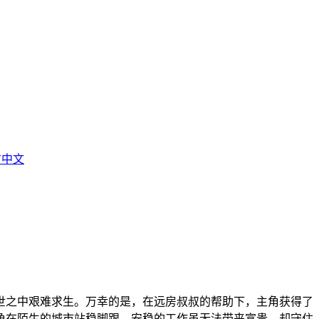
官方中文
世之中艰难求生。万幸的是，在远房叔叔的帮助下，主角获得了
角在陌生的城市站稳脚跟。安稳的工作虽无法带来富贵，却守住