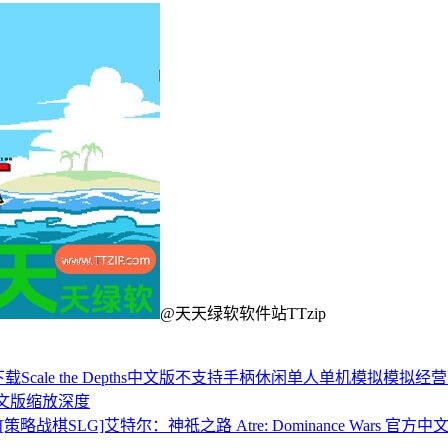
@天天绿软软件站TTzip
s下载
Scale the Depths中文版
不支持手柄
休闲
单人单机
模拟
模拟经营
文版
缩放深度
[策略战棋SLG]艾特尔：神祇之路 Atre: Dominance Wars 官方中