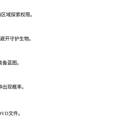
海区域探索权限。
并避开守护生物。
装备蓝图。
种出现概率。
VD文件。