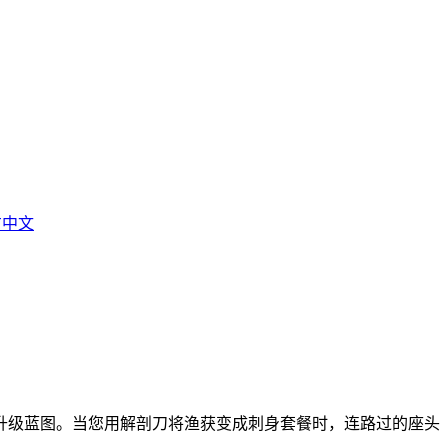
官方中文
升级蓝图。当您用解剖刀将渔获变成刺身套餐时，连路过的座头