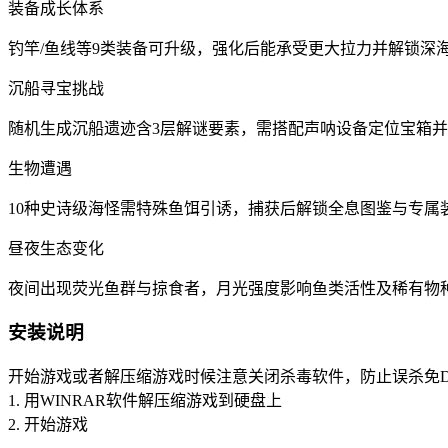
‌装备成长体系‌
钓竿/鱼线等9类装备可升级，强化后能承受更大拉力并解锁深
‌沉船寻宝挑战‌
随机生成沉船遗迹含3层解谜要素，需搭配声呐设备定位宝箱
‌生物遭遇‌
10种史诗级海怪需特殊鱼饵引诱，捕获后解锁全息图鉴与专属
‌昼夜生态变化‌
夜间出现荧光鱼群与掠食者，月光强度影响鱼类活性及稀有物
安装说明
开始游戏或者解压缩游戏时候注意关闭杀毒软件，防止误杀免D
1. 用WINRAR软件解压缩游戏到硬盘上
2. 开始游戏