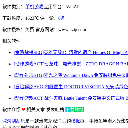
软件类别：
单机游戏
应用平台：WinAll
下载热度：1623℃
评 论：
0条
软件授权：免费
官方网站：www.ttzip.com
相关软件
[策略战棋SLG]英雄无敌3：沉默的遗产 Heroes Of Might And Mag
[动作游戏ACT]七龙珠：电光炸裂！ZERO DRAGON BALL: 
[动作射击STG]无光之晓 Without a Dawn 免安装绿色中文版 Bu
[冒险解谜AVG]内脏医生 DOCTOR VISCERA 免安装绿色中文版
[动作游戏ACT]战斗天赋 Battle Talent 免安装中文正式版 Bui
软件介绍
❤
相关文章
发表吐槽
下载地址
深海刮刮乐
是一款治愈系深海垂钓
模拟
器，手持鱼竿潜入光影
鲸都会为您的料理手艺停留。