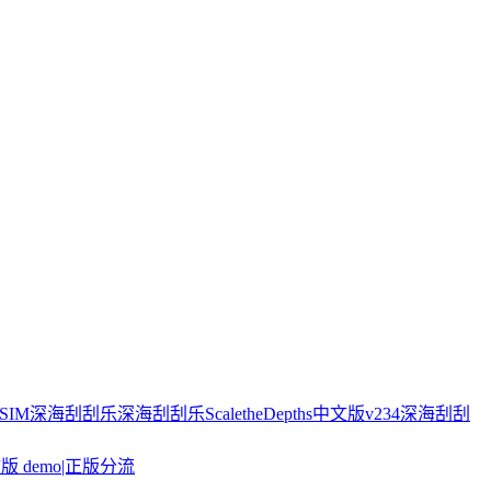
SIM
深海刮刮乐
深海刮刮乐ScaletheDepths中文版v234
深海刮刮
文版 demo|正版分流