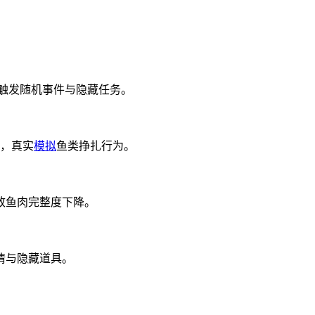
潜触发随机事件与隐藏任务。
度，真实
模拟
鱼类挣扎行为。
致鱼肉完整度下降。
情与隐藏道具。