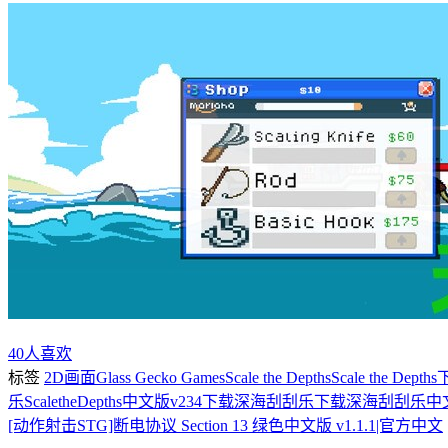
40
人喜欢
标签
2D画面
Glass Gecko Games
Scale the Depths
Scale the Depth
乐ScaletheDepths中文版v234下载
深海刮刮乐下载
深海刮刮乐中
[动作射击STG]断电协议 Section 13 绿色中文版 v1.1.1|官方中文