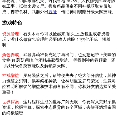
牢秘境，组队破解机关、讨伐各地 BOSS。入夜修筑围墙与防
御工事，抵挡来袭丧尸。搜集祭品供奉不同神祇获取专属加
成，携带食材、武器外出
冒险
，借助神明馈赠升级天赋技能。
游戏特色
资源管理：
石头木材你可以捡起来,顶头上,放包里或者扔着
玩，没什么做背包管理的必要!敌人贴脸了?扔他干嘛，愣着
啊!
角色养成：
武器弹药准备充足了再出门，也别忘记带上美味的
食物(红蘑菇)和其他消耗品获得增益。 等得到神的眷顾后，还
可以升级各类技能以及解锁新天赋。
神祇增益：
罗马陨落之后，诸神便失去了绝大部分信徒，其神
力也随之消弭。供奉祭祀神祇，让神明重返罗马荣光，注意每
位神明所解锁的增益和技术都各有不同，你和好友的选择至关
重要！
世界探索：
这片程序生成的世界广阔无垠，你要深入荒野采集
资源，挖掘宝藏，探索生态迥异的各个区域，去解开坍塌帝国
的终极秘密