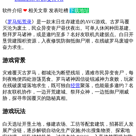
软件介绍
❤
相关文章
发表吐槽
下载地址
《
罗马拓荒录
》是一款末日生存建造的AVG游戏。古罗马覆
灭沦为废土，民众异变丧尸昼伏夜出。可单人休闲种田基建、
祭拜罗马诸神，或是邀约至多 7 名好友联机共建据点。白日开
垦营建囤积资源，入夜修筑防御抵御尸潮，在残破罗马废墟中
奋力求生。
游戏背景
灾难覆灭古罗马，都城沦为断壁残垣，遇难市民异变丧尸，每
到夜晚便四处游荡觅食。罗马诸神因信徒锐减神力衰败，玩家
在残破废墟落地求生，既可独自
经营
聚落，也能最多邀约 7 名
好友联机协作，一边开荒建城、祭拜众神，一边抵御尸潮威
胁，探寻帝国覆灭的隐秘真相。
游戏玩法
白天选址开垦土地，修建农场、工坊等配套建筑，招募匠人发
展产业链，逐步解锁自动化生产设施;外出搜集物资、探索地