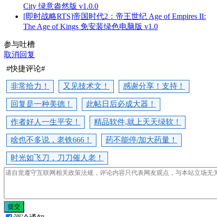
City 绿意盎然版 v1.0.0
[即时战略RTS]帝国时代2：帝王世纪 Age of Empires II:
The Age of Kings 免安装绿色电脑版 v1.0
参与吐槽
取消回复
#快捷评论#
非常给力！
又见技术文！
感谢分享！支持！
回复是一种美德！
此帖日后必成大器！
作者好人一生平安！
精品软件,就上天天绿软！
啥也不多说，老铁666！
药不能停/加大药量！
时光如飞刀，刀刀催人老！
提交