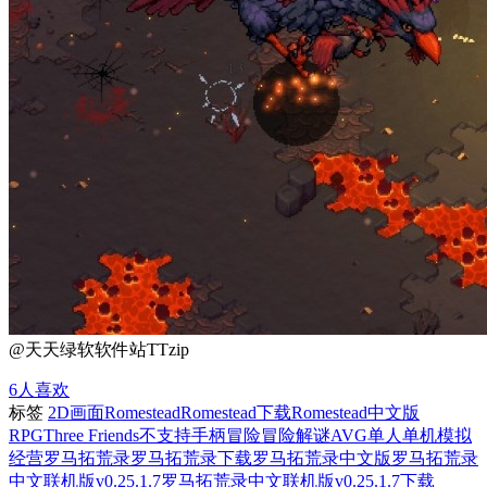
@天天绿软软件站TTzip
6
人喜欢
标签
2D画面
Romestead
Romestead下载
Romestead中文版
RPG
Three Friends
不支持手柄
冒险
冒险解谜AVG
单人单机
模拟
经营
罗马拓荒录
罗马拓荒录下载
罗马拓荒录中文版
罗马拓荒录
中文联机版v0.25.1.7
罗马拓荒录中文联机版v0.25.1.7下载