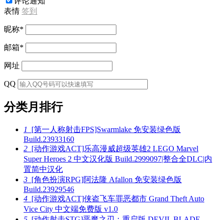
评论通知
表情
签到
昵称
*
邮箱
*
网址
QQ
分类月排行
1
[第一人称射击FPS]Swarmlake 免安装绿色版
Build.23933160
2
[动作游戏ACT]乐高漫威超级英雄2 LEGO Marvel
Super Heroes 2 中文汉化版 Build.2999097|整合全DLC|内
置简中汉化
3
[角色扮演RPG]阿法隆 Afallon 免安装绿色版
Build.23929546
4
[动作游戏ACT]侠盗飞车罪恶都市 Grand Theft Auto
Vice City 中文端免费版 v1.0
5
[动作射击STG]恶魔之刃：重启版 DEVIL BLADE