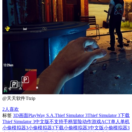
@天天软件Ttzip
2
人喜欢
标签
3D画面
PlayWay S.A.
Thief Simulator 3
Thief Simulator 3下载
Thief Simulator 3中文版
不支持手柄
冒险
动作游戏ACT
单人单机
小偷模拟器3
小偷模拟器3下载
小偷模拟器3中文版
小偷模拟器3