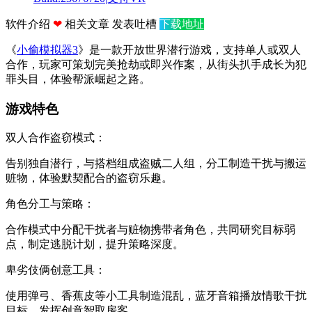
软件介绍
❤
相关文章
发表吐槽
下载地址
《
小偷模拟器3
》是一款开放世界潜行游戏，支持单人或双人
合作，玩家可策划完美抢劫或即兴作案，从街头扒手成长为犯
罪头目，体验帮派崛起之路。
游戏特色
双人合作盗窃模式‌：
告别独自潜行，与搭档组成盗贼二人组，分工制造干扰与搬运
赃物，体验默契配合的盗窃乐趣。
‌角色分工与策略‌：
合作模式中分配干扰者与赃物携带者角色，共同研究目标弱
点，制定逃脱计划，提升策略深度。
‌卑劣伎俩创意工具‌：
使用弹弓、香蕉皮等小工具制造混乱，蓝牙音箱播放情歌干扰
目标，发挥创意智取房客。