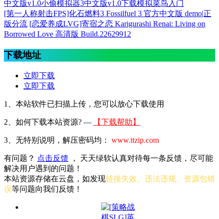
中文版v1.0
小偷模拟器3中文版v1.0下载
模拟
菜鸟入门
[第一人称射击FPS]化石燃料3 Fossilfuel 3 官方中文版 demo|正
版分流
[恋爱养成LVG]寄宿之恋 Karigurashi Renai: Living on
Borrowed Love 高清版 Build.22629912
下载地址
立即下载
立即下载
1、本站软件已扫描上传，您可以放心下载使用
2、
如何下载本站资源? —
【下载帮助】
3、无特别说明，解压密码均：
www.ttzip.com
有问题？
点击反馈
， 天天绿软认真对待每一条反馈，尽可能
解决用户遇到的问题！
本站资源存储在云盘，如发现
链接失效、违法违规、资源包错
误
等问题向我们反馈！