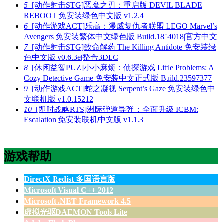
5
[动作射击STG]恶魔之刃：重启版 DEVIL BLADE
REBOOT 免安装绿色中文版 v1.2.4
6
[动作游戏ACT]乐高：漫威复仇者联盟 LEGO Marvel’s
Avengers 免安装繁体中文绿色版 Build.1854018|官方中文
7
[动作射击STG]致命解药 The Killing Antidote 免安装绿
色中文版 v0.6.3e|整合3DLC
8
[休闲益智PUZ]小小麻烦：侦探游戏 Little Problems: A
Cozy Detective Game 免安装中文正式版 Build.23597377
9
[动作游戏ACT]蛇之凝视 Serpent’s Gaze 免安装绿色中
文联机版 v1.0.15212
10
[即时战略RTS]洲际弹道导弹：全面升级 ICBM:
Escalation 免安装联机中文版 v1.1.3
游戏帮助
DirectX Redist 多国语言版
Microsoft Visual C++ 2012
Microsoft .NET Framework 4.5
虚拟光驱DAEMON Tools Lite