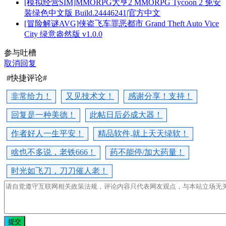
[模拟经营SIM]MMORPG大亨2 MMORPG Tycoon 2 免安
装绿色中文版 Build.24446241|官方中文
[冒险解谜AVG]侠盗飞车罪恶都市 Grand Theft Auto Vice
City 绿意盎然版 v1.0.0
参与吐槽
取消回复
#快捷评论#
非常给力！
又见技术文！
感谢分享！支持！
回复是一种美德！
此帖日后必成大器！
作者好人一生平安！
精品软件,就上天天绿软！
啥也不多说，老铁666！
药不能停/加大药量！
时光如飞刀，刀刀催人老！
提交