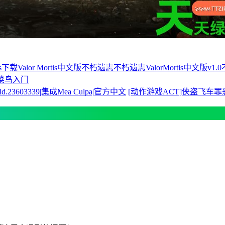
tis下载
Valor Mortis中文版
不朽遗志
不朽遗志ValorMortis中文版v1.0
菜鸟入门
.23603339|集成Mea Culpa|官方中文
[动作游戏ACT]侠盗飞车罪恶都市 G