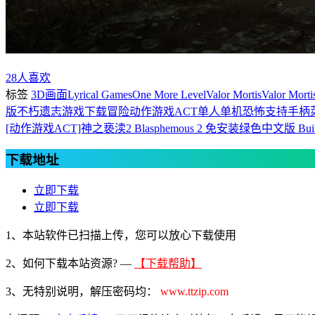
28
人喜欢
标签
3D画面
Lyrical Games
One More Level
Valor Mortis
Valor Mor
版
不朽遗志游戏下载
冒险
动作游戏ACT
单人单机
恐怖
支持手柄
[动作游戏ACT]神之亵渎2 Blasphemous 2 免安装绿色中文版 Build
下载地址
立即下载
立即下载
1、本站软件已扫描上传，您可以放心下载使用
2、
如何下载本站资源? —
【下载帮助】
3、无特别说明，解压密码均：
www.ttzip.com