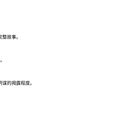
完整故事。
件。
阴谋的揭露程度。