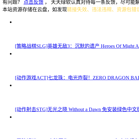
有问题？
点击反馈
， 天天绿软认真对待每一条反馈，尽可能
本站资源存储在云盘，如发现
链接失效、违法违规、资源包错
[策略战棋SLG]英雄无敌3：沉默的遗产 Heroes Of Might And Mag
[动作游戏ACT]七龙珠：电光炸裂！ZERO DRAGON BALL: 
[动作射击STG]无光之晓 Without a Dawn 免安装绿色中文版 Bu