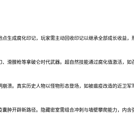
地点生成腐化印记，玩家需主动回收印记以继承全部成长收益，
刀、滑膛枪等拿破仑时代武器。超自然技能通过腐化值激活，如
文明崩溃。真实历史人物以怪物形态登场，如被瘟疫改造的近卫军
疫囊肿开辟新路径。隐藏密室需组合冲刺与墙壁攀爬能力，内含