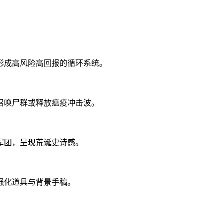
形成高风险高回报的循环系统。
召唤尸群或释放瘟疫冲击波。
军团，呈现荒诞史诗感。
强化道具与背景手稿。