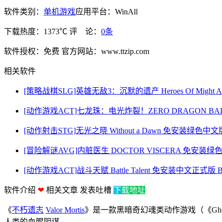
软件类别：
单机游戏
应用平台：WinAll
下载热度：1373℃
评 论：
0条
软件授权：免费
官方网站：www.ttzip.com
相关软件
[策略战棋SLG]英雄无敌3：沉默的遗产 Heroes Of Might And Mag
[动作游戏ACT]七龙珠：电光炸裂！ZERO DRAGON BALL: 
[动作射击STG]无光之晓 Without a Dawn 免安装绿色中文版 Bu
[冒险解谜AVG]内脏医生 DOCTOR VISCERA 免安装绿色中文版
[动作游戏ACT]战斗天赋 Battle Talent 免安装中文正式版 Bui
软件介绍
❤
相关文章
发表吐槽
下载地址
《
不朽遗志
Valor Mortis
》是一款黑暗奇幻魂类动作游戏（《Gho
人类的血腥阴谋。