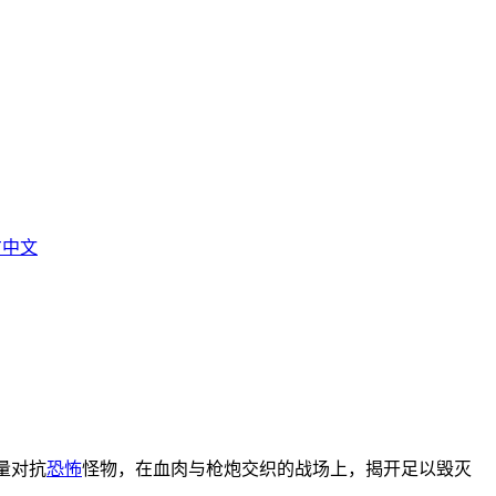
官方中文
量对抗
恐怖
怪物，在血肉与枪炮交织的战场上，揭开足以毁灭