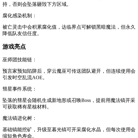
持，否则会坠落砸毁下方区域。
‌腐化感染机制‌：
被亡灵击中会积累腐化值，达临界点可解锁黑暗魔法，但永久
降低队友信任度。
游戏亮点
‌巫师团技能链‌：
预言家预知陷阱后，穿云魔巫可传送团队避开，但连续使用会
引发时空乱流AOE。
‌彗星事件系统‌：
坠落的彗星会随机生成新地形或召唤Boss，提前用魔法镐开采
可获取稀有星核材料。
‌魔法镐进化树‌：
基础镐能挖矿，升级至暮光镐可开采腐化水晶，但每次使用会
缩短角色寿命。