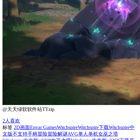
@天天绿软软件站TTzip
2
人喜欢
标签
2D画面
Envar Games
Witchspire
Witchspire下载
Witchspire中
文版
不支持手柄
冒险
冒险解谜AVG
单人单机
女巫之塔