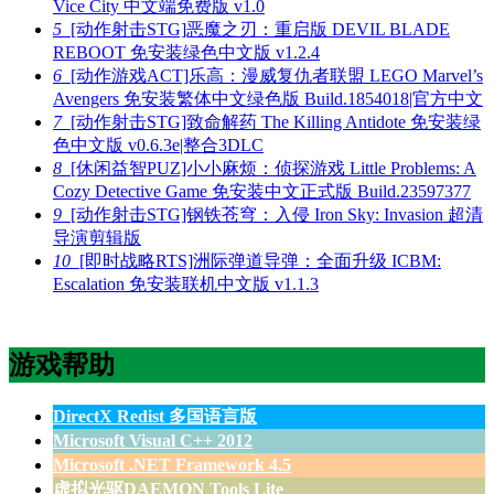
Vice City 中文端免费版 v1.0
5
[动作射击STG]恶魔之刃：重启版 DEVIL BLADE
REBOOT 免安装绿色中文版 v1.2.4
6
[动作游戏ACT]乐高：漫威复仇者联盟 LEGO Marvel’s
Avengers 免安装繁体中文绿色版 Build.1854018|官方中文
7
[动作射击STG]致命解药 The Killing Antidote 免安装绿
色中文版 v0.6.3e|整合3DLC
8
[休闲益智PUZ]小小麻烦：侦探游戏 Little Problems: A
Cozy Detective Game 免安装中文正式版 Build.23597377
9
[动作射击STG]钢铁苍穹：入侵 Iron Sky: Invasion 超清
导演剪辑版
10
[即时战略RTS]洲际弹道导弹：全面升级 ICBM:
Escalation 免安装联机中文版 v1.1.3
游戏帮助
DirectX Redist 多国语言版
Microsoft Visual C++ 2012
Microsoft .NET Framework 4.5
虚拟光驱DAEMON Tools Lite