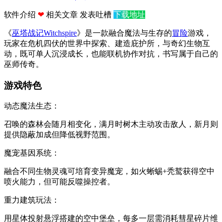
软件介绍
❤
相关文章
发表吐槽
下载地址
《
巫塔战记
Witchspire
》是一款融合魔法与生存的
冒险
游戏，
玩家在危机四伏的世界中探索、建造庇护所，与奇幻生物互
动，既可单人沉浸成长，也能联机协作对抗，书写属于自己的
巫师传奇。
游戏特色
动态魔法生态‌：
召唤的森林会随月相变化，满月时树木主动攻击敌人，新月则
提供隐蔽加成但降低视野范围。
‌魔宠基因系统‌：
融合不同生物灵魂可培育变异魔宠，如火蜥蜴+秃鹫获得空中
喷火能力，但可能反噬操控者。
‌重力建筑玩法‌：
用星体投射悬浮搭建的空中堡垒，每多一层需消耗彗星碎片维