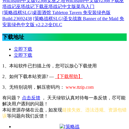
Witchspire中文版v2368
女巫之塔Witchspire中文版v2368下载
巫
塔战记
巫塔战记下载
巫塔战记中文版
菜鸟入门
[策略战棋SLG]桌面酒馆 Tabletop Tavern 免安装绿色版
Build.23692438
[策略战棋SLG]圣女战旗 Banner of the Maid 免
安装绿色中文版 v2.2.2|全DLC
下载地址
立即下载
立即下载
1、本站软件已扫描上传，您可以放心下载使用
2、
如何下载本站资源? —
【下载帮助】
3、无特别说明，解压密码均：
www.ttzip.com
有问题？
点击反馈
， 天天绿软认真对待每一条反馈，尽可能
解决用户遇到的问题！
本站资源存储在云盘，如发现
链接失效、违法违规、资源包错
误
等问题向我们反馈！