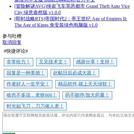
[冒险解谜AVG]侠盗飞车罪恶都市 Grand Theft Auto Vice
City 绿意盎然版 v1.0.0
[即时战略RTS]帝国时代2：帝王世纪 Age of Empires II:
The Age of Kings 免安装绿色电脑版 v1.0
参与吐槽
取消回复
#快捷评论#
非常给力！
又见技术文！
感谢分享！支持！
回复是一种美德！
此帖日后必成大器！
作者好人一生平安！
精品软件,就上天天绿软！
啥也不多说，老铁666！
药不能停/加大药量！
时光如飞刀，刀刀催人老！