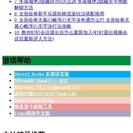
7
失落城堡2隐藏BOSS怎么进 失落城堡2隐藏关卡地图
解锁方法
8
太吾绘卷新手乐器轮椅流派玩法搭配推荐
9
太吾绘卷天幕心帷浑心无字决奇遇怎么打 太吾绘卷天
幕心帷浑心无字决打法攻略
10
教你钉钉会议退出后怎么重新加入(钉钉退出视频会
议后重新进入方法)
游戏帮助
DirectX Redist 多国语言版
Microsoft Visual C++ 2012
Microsoft .NET Framework 4.5
虚拟光驱DAEMON Tools Lite
Adobe Flash Player
微星显卡超频工具
Fraps简体中文版