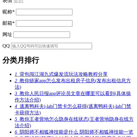
表情
签到
昵称
*
邮箱
*
网址
QQ
分类月排行
1
背包闯江湖九式爆发流玩法攻略教程分享
2
教你链家app怎么发布出租房子信息(发布出租信息方
法)
3
教你人民日报app评论员文章在哪里可以看到(具体操
作方法介绍)
4
逃离鸭科夫j-lab门禁卡怎么获得(逃离鸭科夫j-lab门禁
卡获得方法)
5
教你王者营地怎么隐身在线状态(王者营地隐身在线方
法介绍)
6
阴阳师不相狐禅技能是什么 阴阳师不相狐禅技能一览