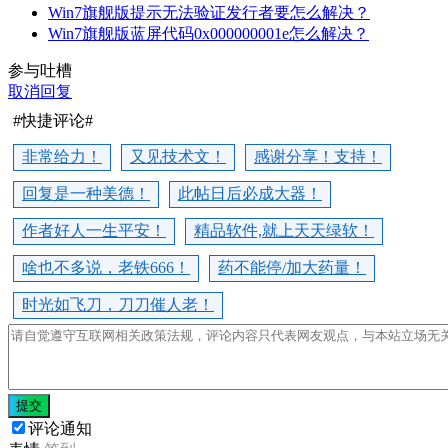
Win7旗舰版提示无法验证发行者要怎么解决？
Win7旗舰版蓝屏代码0x000000001e怎么解决？
参与吐槽
取消回复
#快捷评论#
非常给力！
又见技术文！
感谢分享！支持！
回复是一种美德！
此帖日后必成大器！
作者好人一生平安！
精品软件,就上天天绿软！
啥也不多说，老铁666！
药不能停/加大药量！
时光如飞刀，刀刀催人老！
提交
评论通知