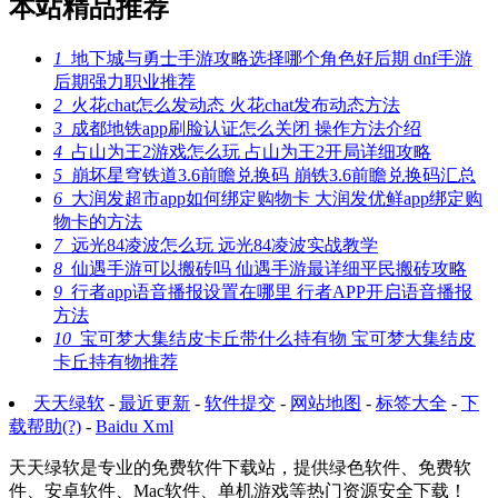
本站精品推荐
1
地下城与勇士手游攻略选择哪个角色好后期 dnf手游
后期强力职业推荐
2
火花chat怎么发动态 火花chat发布动态方法
3
成都地铁app刷脸认证怎么关闭 操作方法介绍
4
占山为王2游戏怎么玩 占山为王2开局详细攻略
5
崩坏星穹铁道3.6前瞻兑换码 崩铁3.6前瞻兑换码汇总
6
大润发超市app如何绑定购物卡 大润发优鲜app绑定购
物卡的方法
7
远光84凌波怎么玩 远光84凌波实战教学
8
仙遇手游可以搬砖吗 仙遇手游最详细平民搬砖攻略
9
行者app语音播报设置在哪里 行者APP开启语音播报
方法
10
宝可梦大集结皮卡丘带什么持有物 宝可梦大集结皮
卡丘持有物推荐
天天绿软
-
最近更新
-
软件提交
-
网站地图
-
标签大全
-
下
载帮助(?)
-
Baidu Xml
天天绿软是专业的免费软件下载站，提供绿色软件、免费软
件、安卓软件、Mac软件、单机游戏等热门资源安全下载！