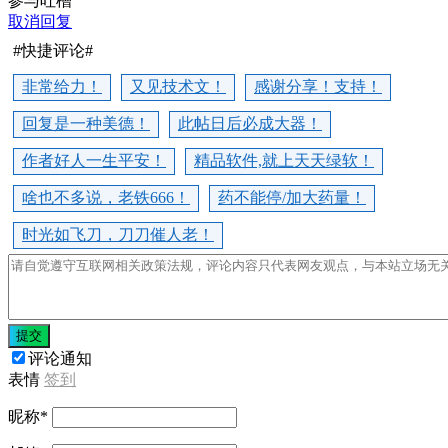
参与吐槽
取消回复
#快捷评论#
非常给力！
又见技术文！
感谢分享！支持！
回复是一种美德！
此帖日后必成大器！
作者好人一生平安！
精品软件,就上天天绿软！
啥也不多说，老铁666！
药不能停/加大药量！
时光如飞刀，刀刀催人老！
提交
评论通知
表情
签到
昵称
*