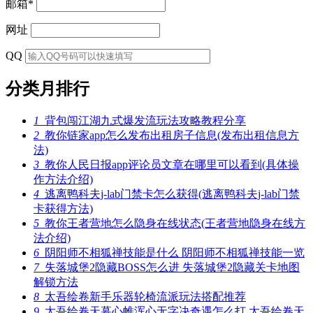
邮箱
*
网址
QQ
分类月排行
1
背包闯江湖九式爆发流玩法攻略教程分享
2
教你链家app怎么发布出租房子信息(发布出租信息方
法)
3
教你人民日报app评论员文章在哪里可以看到(具体操
作方法介绍)
4
逃离鸭科夫j-lab门禁卡怎么获得(逃离鸭科夫j-lab门禁
卡获得方法)
5
教你王者营地怎么隐身在线状态(王者营地隐身在线方
法介绍)
6
阴阳师不相狐禅技能是什么 阴阳师不相狐禅技能一览
7
失落城堡2隐藏BOSS怎么进 失落城堡2隐藏关卡地图
解锁方法
8
太吾绘卷新手乐器轮椅流派玩法搭配推荐
9
太吾绘卷天幕心帷浑心无字决奇遇怎么打 太吾绘卷天