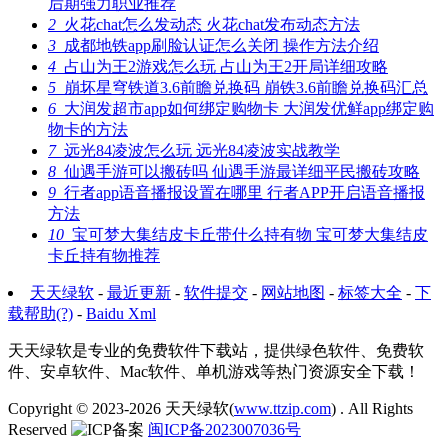
后期强力职业推荐
2
火花chat怎么发动态 火花chat发布动态方法
3
成都地铁app刷脸认证怎么关闭 操作方法介绍
4
占山为王2游戏怎么玩 占山为王2开局详细攻略
5
崩坏星穹铁道3.6前瞻兑换码 崩铁3.6前瞻兑换码汇总
6
大润发超市app如何绑定购物卡 大润发优鲜app绑定购
物卡的方法
7
远光84凌波怎么玩 远光84凌波实战教学
8
仙遇手游可以搬砖吗 仙遇手游最详细平民搬砖攻略
9
行者app语音播报设置在哪里 行者APP开启语音播报
方法
10
宝可梦大集结皮卡丘带什么持有物 宝可梦大集结皮
卡丘持有物推荐
天天绿软
-
最近更新
-
软件提交
-
网站地图
-
标签大全
-
下
载帮助(?)
-
Baidu Xml
天天绿软是专业的免费软件下载站，提供绿色软件、免费软
件、安卓软件、Mac软件、单机游戏等热门资源安全下载！
Copyright © 2023-2026
天天绿软(
www.ttzip.com
)
. All Rights
Reserved
闽ICP备2023007036号