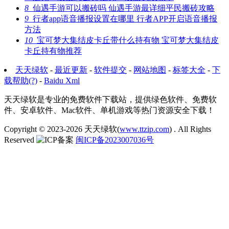
8
仙遇手游可以搬砖吗 仙遇手游最详细平民搬砖攻略
9
行者app语音播报设置在哪里 行者APP开启语音播报
方法
10
宝可梦大集结皮卡丘带什么持有物 宝可梦大集结皮
卡丘持有物推荐
天天绿软
-
最近更新
-
软件提交
-
网站地图
-
标签大全
-
下
载帮助(?)
-
Baidu Xml
天天绿软是专业的免费软件下载站，提供绿色软件、免费软
件、安卓软件、Mac软件、单机游戏等热门资源安全下载！
Copyright © 2023-2026
天天绿软(
www.ttzip.com
)
. All Rights
Reserved
闽ICP备2023007036号