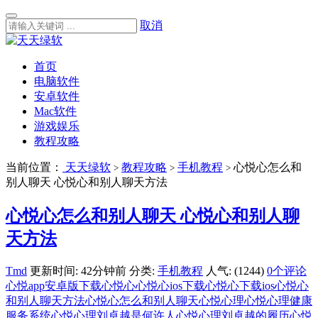
取消
首页
电脑软件
安卓软件
Mac软件
游戏娱乐
教程攻略
当前位置：
天天绿软
教程攻略
手机教程
心悦心怎么和
>
>
>
别人聊天 心悦心和别人聊天方法
心悦心怎么和别人聊天 心悦心和别人聊
天方法
Tmd
更新时间: 42分钟前
分类:
手机教程
人气: (1244)
0个评论
心悦app安卓版下载
心悦心
心悦心ios下载
心悦心下载ios
心悦心
和别人聊天方法
心悦心怎么和别人聊天
心悦心理
心悦心理健康
服务系统
心悦心理刘卓越是何许人
心悦心理刘卓越的履历
心悦