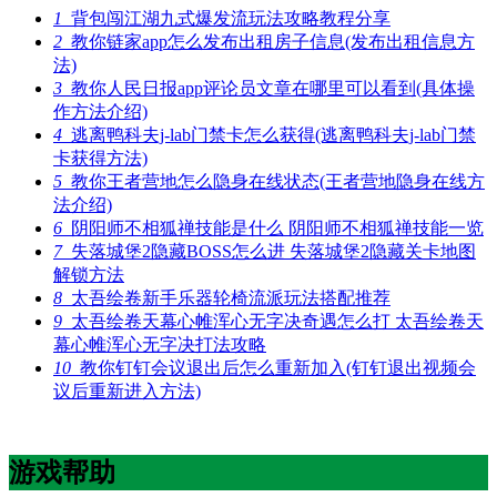
1
背包闯江湖九式爆发流玩法攻略教程分享
2
教你链家app怎么发布出租房子信息(发布出租信息方
法)
3
教你人民日报app评论员文章在哪里可以看到(具体操
作方法介绍)
4
逃离鸭科夫j-lab门禁卡怎么获得(逃离鸭科夫j-lab门禁
卡获得方法)
5
教你王者营地怎么隐身在线状态(王者营地隐身在线方
法介绍)
6
阴阳师不相狐禅技能是什么 阴阳师不相狐禅技能一览
7
失落城堡2隐藏BOSS怎么进 失落城堡2隐藏关卡地图
解锁方法
8
太吾绘卷新手乐器轮椅流派玩法搭配推荐
9
太吾绘卷天幕心帷浑心无字决奇遇怎么打 太吾绘卷天
幕心帷浑心无字决打法攻略
10
教你钉钉会议退出后怎么重新加入(钉钉退出视频会
议后重新进入方法)
游戏帮助