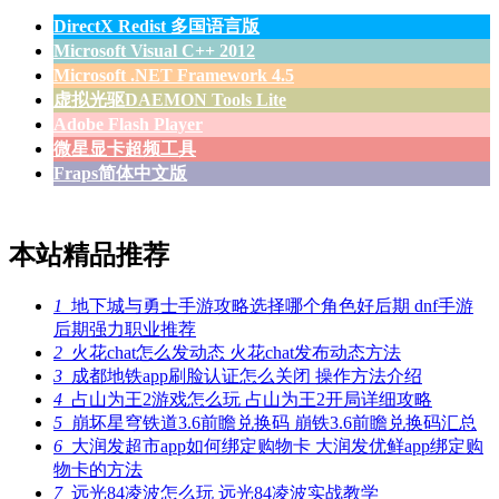
DirectX Redist 多国语言版
Microsoft Visual C++ 2012
Microsoft .NET Framework 4.5
虚拟光驱DAEMON Tools Lite
Adobe Flash Player
微星显卡超频工具
Fraps简体中文版
本站精品推荐
1
地下城与勇士手游攻略选择哪个角色好后期 dnf手游
后期强力职业推荐
2
火花chat怎么发动态 火花chat发布动态方法
3
成都地铁app刷脸认证怎么关闭 操作方法介绍
4
占山为王2游戏怎么玩 占山为王2开局详细攻略
5
崩坏星穹铁道3.6前瞻兑换码 崩铁3.6前瞻兑换码汇总
6
大润发超市app如何绑定购物卡 大润发优鲜app绑定购
物卡的方法
7
远光84凌波怎么玩 远光84凌波实战教学