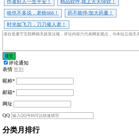
作者好人一生平安！
精品软件,就上天天绿软！
啥也不多说，老铁666！
药不能停/加大药量！
时光如飞刀，刀刀催人老！
提交
评论通知
表情
签到
昵称
*
邮箱
*
网址
QQ
分类月排行