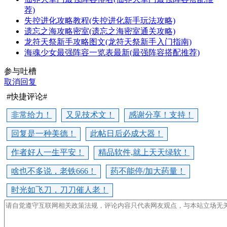
荐)
失控进化攻略教程(失控进化新手玩法攻略)
遗忘之海攻略密室(遗忘之海密室通关攻略)
龙符天祭新手攻略图文(龙符天祭新手入门指南)
海魂少女最强阵容一览表最新(最强阵容搭配推荐)
参与吐槽
取消回复
#快捷评论#
非常给力！
又见技术文！
感谢分享！支持！
回复是一种美德！
此帖日后必成大器！
作者好人一生平安！
精品软件,就上天天绿软！
啥也不多说，老铁666！
药不能停/加大药量！
时光如飞刀，刀刀催人老！