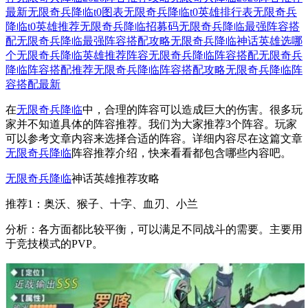
最新
无限奇兵降临t0图表
无限奇兵降临t0英雄排行表
无限奇兵
降临t0英雄推荐
无限奇兵降临招募码
无限奇兵降临最强阵容搭
配
无限奇兵降临最强阵容搭配攻略
无限奇兵降临神话英雄选哪
个
无限奇兵降临英雄推荐阵容
无限奇兵降临阵容搭配
无限奇兵
降临阵容搭配推荐
无限奇兵降临阵容搭配攻略
无限奇兵降临阵
容搭配最新
在
无限奇兵降临
中，合理的阵容可以造成巨大的伤害。很多玩
家并不知道具体的阵容推荐。我们为大家推荐3个阵容。玩家
可以参考文章内容来选择合适的阵容。详细内容尽在这篇文章
无限奇兵降临
阵容推荐介绍，快来看看都包含哪些内容吧。
无限奇兵降临
神话英雄推荐攻略
推荐1：奥沃、猴子、十字、血刃、小兰
分析：各方面都比较平衡，可以满足不同战斗的需要。主要用
于竞技模式的PVP。