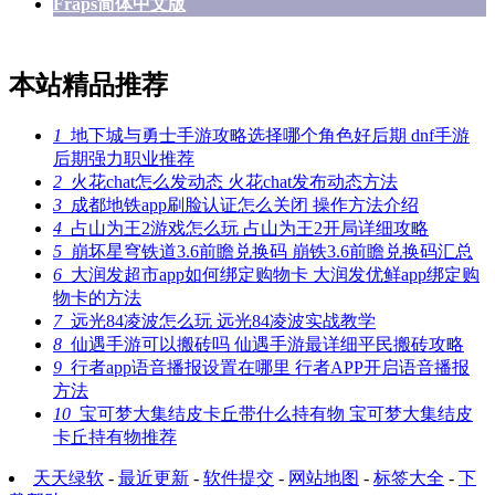
Fraps简体中文版
本站精品推荐
1
地下城与勇士手游攻略选择哪个角色好后期 dnf手游
后期强力职业推荐
2
火花chat怎么发动态 火花chat发布动态方法
3
成都地铁app刷脸认证怎么关闭 操作方法介绍
4
占山为王2游戏怎么玩 占山为王2开局详细攻略
5
崩坏星穹铁道3.6前瞻兑换码 崩铁3.6前瞻兑换码汇总
6
大润发超市app如何绑定购物卡 大润发优鲜app绑定购
物卡的方法
7
远光84凌波怎么玩 远光84凌波实战教学
8
仙遇手游可以搬砖吗 仙遇手游最详细平民搬砖攻略
9
行者app语音播报设置在哪里 行者APP开启语音播报
方法
10
宝可梦大集结皮卡丘带什么持有物 宝可梦大集结皮
卡丘持有物推荐
天天绿软
-
最近更新
-
软件提交
-
网站地图
-
标签大全
-
下