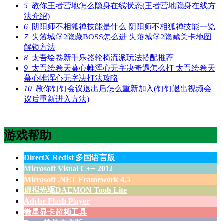
5
教你王者营地怎么隐身在线状态(王者营地隐身在线方
法介绍)
6
阴阳师不相狐禅技能是什么 阴阳师不相狐禅技能一览
7
失落城堡2隐藏BOSS怎么进 失落城堡2隐藏关卡地图
解锁方法
8
太吾绘卷新手乐器轮椅流派玩法搭配推荐
9
太吾绘卷天幕心帷浑心无字决奇遇怎么打 太吾绘卷天
幕心帷浑心无字决打法攻略
10
教你钉钉会议退出后怎么重新加入(钉钉退出视频会
议后重新进入方法)
游戏帮助
DirectX Redist 多国语言版
Microsoft Visual C++ 2012
Microsoft .NET Framework 4.5
虚拟光驱DAEMON Tools Lite
Adobe Flash Player
微星显卡超频工具