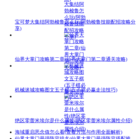
宝可梦大集结阿勃梭鲁怎么玩(阿勃梭鲁技能配招攻略分
享)
仙界大掌门攻略第二章(仙界大掌门第二章通关攻略)
机械迷城攻略图文五子棋(五子棋必赢走法技巧)
绝区零蕾米埃尔是什么属性(绝区零蕾米埃尔属性介绍)
海域重启恶念值怎么看(查看方法与作用全面解析)
仙界大掌门最强阵容排名(仙界大掌门最强阵容搭配推