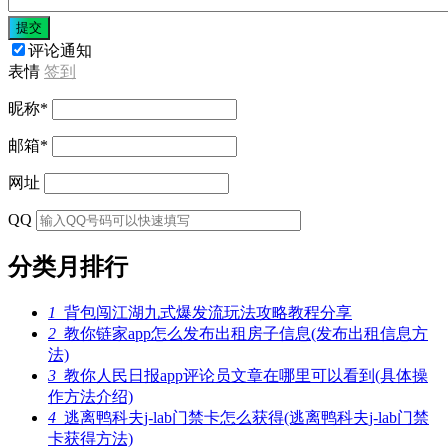
提交
评论通知
表情
签到
昵称
*
邮箱
*
网址
QQ
分类月排行
1
背包闯江湖九式爆发流玩法攻略教程分享
2
教你链家app怎么发布出租房子信息(发布出租信息方
法)
3
教你人民日报app评论员文章在哪里可以看到(具体操
作方法介绍)
4
逃离鸭科夫j-lab门禁卡怎么获得(逃离鸭科夫j-lab门禁
卡获得方法)