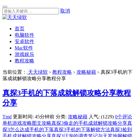
取消
首页
电脑软件
安卓软件
Mac软件
游戏娱乐
教程攻略
当前位置：
天天绿软
教程攻略
攻略秘籍
真探3手机的下
>
>
>
落成就解锁攻略分享教程分享
真探3手机的下落成就解锁攻略分享教程
分享
Tmd
更新时间: 45分钟前
分类:
攻略秘籍
人气: (1229)
0个评论
单机游戏攻略
图文攻略
真探3偷走的手机成就解锁攻略分享
真
探3怎么达成手机的下落
真探3手机的下落解锁方法
真探3捡到
手机成就解锁攻略分享
真探3汪洵的调查笔记与天罗地网解锁