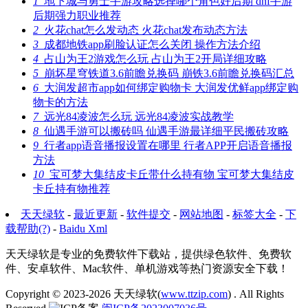
1
地下城与勇士手游攻略选择哪个角色好后期 dnf手游
后期强力职业推荐
2
火花chat怎么发动态 火花chat发布动态方法
3
成都地铁app刷脸认证怎么关闭 操作方法介绍
4
占山为王2游戏怎么玩 占山为王2开局详细攻略
5
崩坏星穹铁道3.6前瞻兑换码 崩铁3.6前瞻兑换码汇总
6
大润发超市app如何绑定购物卡 大润发优鲜app绑定购
物卡的方法
7
远光84凌波怎么玩 远光84凌波实战教学
8
仙遇手游可以搬砖吗 仙遇手游最详细平民搬砖攻略
9
行者app语音播报设置在哪里 行者APP开启语音播报
方法
10
宝可梦大集结皮卡丘带什么持有物 宝可梦大集结皮
卡丘持有物推荐
天天绿软
-
最近更新
-
软件提交
-
网站地图
-
标签大全
-
下
载帮助(?)
-
Baidu Xml
天天绿软是专业的免费软件下载站，提供绿色软件、免费软
件、安卓软件、Mac软件、单机游戏等热门资源安全下载！
Copyright © 2023-2026
天天绿软(
www.ttzip.com
)
. All Rights