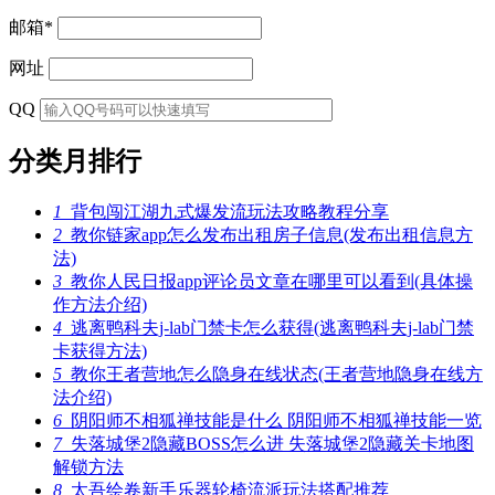
邮箱
*
网址
QQ
分类月排行
1
背包闯江湖九式爆发流玩法攻略教程分享
2
教你链家app怎么发布出租房子信息(发布出租信息方
法)
3
教你人民日报app评论员文章在哪里可以看到(具体操
作方法介绍)
4
逃离鸭科夫j-lab门禁卡怎么获得(逃离鸭科夫j-lab门禁
卡获得方法)
5
教你王者营地怎么隐身在线状态(王者营地隐身在线方
法介绍)
6
阴阳师不相狐禅技能是什么 阴阳师不相狐禅技能一览
7
失落城堡2隐藏BOSS怎么进 失落城堡2隐藏关卡地图
解锁方法
8
太吾绘卷新手乐器轮椅流派玩法搭配推荐