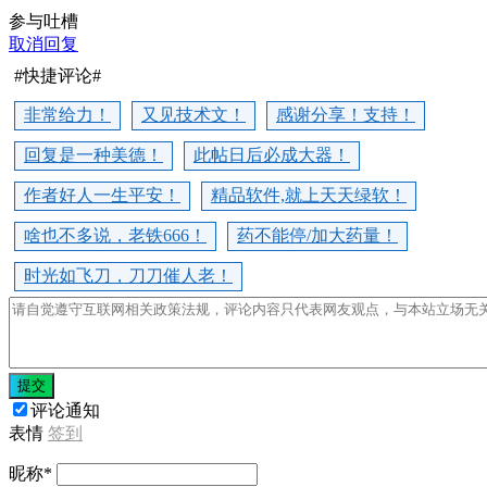
参与吐槽
取消回复
#快捷评论#
非常给力！
又见技术文！
感谢分享！支持！
回复是一种美德！
此帖日后必成大器！
作者好人一生平安！
精品软件,就上天天绿软！
啥也不多说，老铁666！
药不能停/加大药量！
时光如飞刀，刀刀催人老！
提交
评论通知
表情
签到
昵称
*