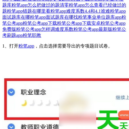
题库
粉笔app怎么把做过的题清零
粉笔app怎么查看已经做过的
题
粉笔app错题在哪里看
粉笔app难度系数4.4和4.1谁难
粉笔app
面试题库在哪
粉笔app面试题库在哪找
粉笔事业单位题库app
粉
笔公考app
粉笔公考app下载
粉笔公考app下载安卓
粉笔公考app
免费版
粉笔公考app怎样调难度系数
粉笔公考app最新版
粉笔公
考刷题app
粉笔职教
1、打开
粉笔app
，点击选择需要导出的专项题目试卷。