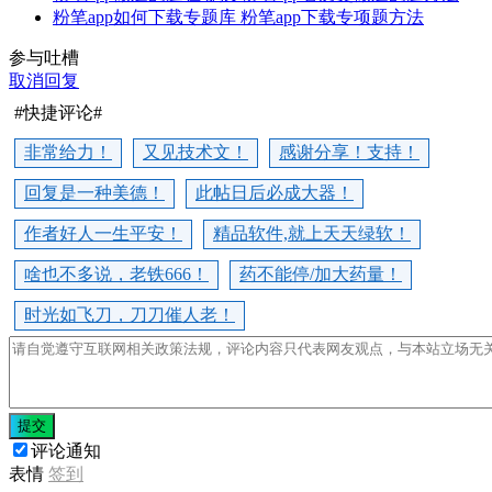
粉笔app如何下载专题库 粉笔app下载专项题方法
参与吐槽
取消回复
#快捷评论#
非常给力！
又见技术文！
感谢分享！支持！
回复是一种美德！
此帖日后必成大器！
作者好人一生平安！
精品软件,就上天天绿软！
啥也不多说，老铁666！
药不能停/加大药量！
时光如飞刀，刀刀催人老！
提交
评论通知
表情
签到