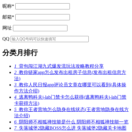
昵称
*
邮箱
*
网址
QQ
分类月排行
1
背包闯江湖九式爆发流玩法攻略教程分享
2
教你链家app怎么发布出租房子信息(发布出租信息方
法)
3
教你人民日报app评论员文章在哪里可以看到(具体操
作方法介绍)
4
逃离鸭科夫j-lab门禁卡怎么获得(逃离鸭科夫j-lab门禁
卡获得方法)
5
教你王者营地怎么隐身在线状态(王者营地隐身在线方
法介绍)
6
阴阳师不相狐禅技能是什么 阴阳师不相狐禅技能一览
7
失落城堡2隐藏BOSS怎么进 失落城堡2隐藏关卡地图