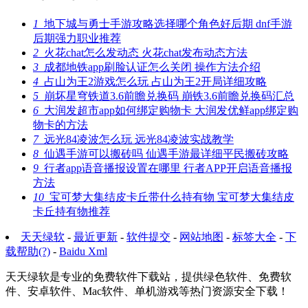
1
地下城与勇士手游攻略选择哪个角色好后期 dnf手游
后期强力职业推荐
2
火花chat怎么发动态 火花chat发布动态方法
3
成都地铁app刷脸认证怎么关闭 操作方法介绍
4
占山为王2游戏怎么玩 占山为王2开局详细攻略
5
崩坏星穹铁道3.6前瞻兑换码 崩铁3.6前瞻兑换码汇总
6
大润发超市app如何绑定购物卡 大润发优鲜app绑定购
物卡的方法
7
远光84凌波怎么玩 远光84凌波实战教学
8
仙遇手游可以搬砖吗 仙遇手游最详细平民搬砖攻略
9
行者app语音播报设置在哪里 行者APP开启语音播报
方法
10
宝可梦大集结皮卡丘带什么持有物 宝可梦大集结皮
卡丘持有物推荐
天天绿软
-
最近更新
-
软件提交
-
网站地图
-
标签大全
-
下
载帮助(?)
-
Baidu Xml
天天绿软是专业的免费软件下载站，提供绿色软件、免费软
件、安卓软件、Mac软件、单机游戏等热门资源安全下载！