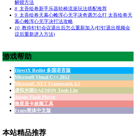
解锁方法
8
太吾绘卷新手乐器轮椅流派玩法搭配推荐
9
太吾绘卷天幕心帷浑心无字决奇遇怎么打 太吾绘卷天
幕心帷浑心无字决打法攻略
10
教你钉钉会议退出后怎么重新加入(钉钉退出视频会
议后重新进入方法)
游戏帮助
DirectX Redist 多国语言版
Microsoft Visual C++ 2012
Microsoft .NET Framework 4.5
虚拟光驱DAEMON Tools Lite
Adobe Flash Player
微星显卡超频工具
Fraps简体中文版
本站精品推荐