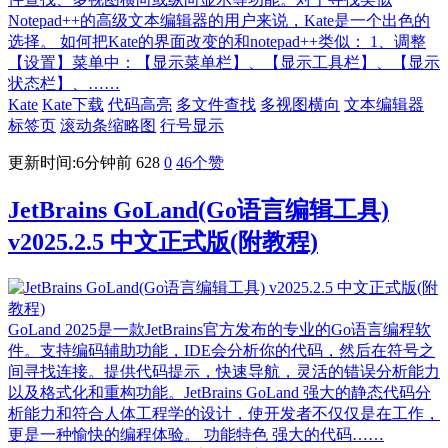
Notepad++的高级文本编辑器的用户来说，Kate是一个出色的
选择。 如何把Kate的界面改变的和notepad++类似： 1、调整
【设置】菜单中：【显示菜单栏】、【显示工具栏】、【显示
状态栏】、……
Kate
Kate下载
代码高亮
多文件查找
多视图横向
文本编辑器
标签页
滚动条缩略图
行号显示
更新时间:6分钟前
628
0
46
个赞
JetBrains GoLand(Go语言编辑工具)
v2025.2.5 中文正式版(附教程)
GoLand 2025是一款JetBrains官方发布的专业的Go语言编程软
件。支持编码辅助功能，IDE会分析你的代码，然后在符号之
间寻找连接。提供代码提示，快速导航，灵活的错误分析能力
以及格式化和重构功能。JetBrains GoLand 强大的静态代码分
析能力和符合人体工程学的设计，使开发者不仅仅是在工作，
更是一种愉快的编程体验。 功能特色 强大的代码……