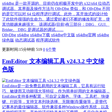
x64dbg 是一款开源的、目前仍在积极开发中的 x32/x64 位动态
调试器。其界面及操作方法与 OllyDbg 类似，和 OllyDbg 不同
的是它可以对 64 位程序进行调试。此外，其开放式的设计给
了此软件很强的生命力。通过爱好者们不断的修改和扩充，使
其功能越来越强大。 该调试器(目前)有三部分：DBG、GUI、
Bridge。 DBG 是调试器的调试……
OllyDbg
x64dbg
x64dbg下载
x64dbg中文版
x64dbg官网
x64dbg
绿色版
动态调试器
程序调试软件
更新时间:15分钟前
519
0
6
个赞
EmEditor 文本编辑工具 v24.3.2 中文绿
色版
EmEditor是一款免费且易用的文本编辑工具，它具有运行轻
巧、敏捷而又功能强大等特征，作为简单好用的文本编辑器，
EmEditor支持多种配置，可自定义颜色、字体、工具栏、快捷
键、行距等，支持文本列块选择、无限撤消/重做等，是替代
记事本的最佳编辑器。软件兼容多种Windows操作系统，以及