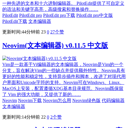
一种先进的文本和十六进制编辑器。 PilotEdit提供了可自定义
的语法和关键字高亮，高级搜索和替换操作……
PilotEdit
PilotEdit pro
PilotEdit pro下载
PilotEdit pro中文版
PilotEdit下载
文本编辑器
更新时间:44分钟前
23
0
27
个赞
Neovim(文本编辑器) v0.11.5 中文版
Vim是一款基于Vi编辑器的文本编辑器，Neovim是Vim的一个
分支，旨在解决Vim的一些缺点并提供额外特性。Neovim具有
更好的性能和稳定性，支持异步插件和脚本，改进了对现代用
户界面和Unicode字符的支持。Neovim可在Windows、Linux、
MacOS上安装，配置遵循XDG基本目录规范。Neovim既保留
了 Vim 的强大功能，又提供了新的……
Neovim
Neovim下载
Neovim怎么用
Neovim绿色版
代码编辑器
文本编辑器
更新时间:14分钟前
22
0
2
个赞