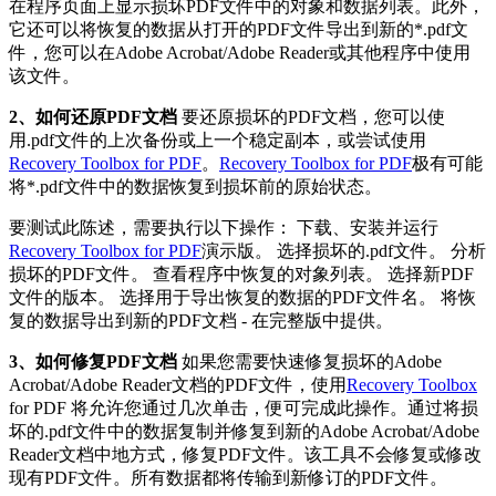
在程序页面上显示损坏PDF文件中的对象和数据列表。此外，
它还可以将恢复的数据从打开的PDF文件导出到新的*.pdf文
件，您可以在Adobe Acrobat/Adobe Reader或其他程序中使用
该文件。
2、如何还原PDF文档
要还原损坏的PDF文档，您可以使
用.pdf文件的上次备份或上一个稳定副本，或尝试使用
Recovery Toolbox for PDF
。
Recovery Toolbox for PDF
极有可能
将*.pdf文件中的数据恢复到损坏前的原始状态。
要测试此陈述，需要执行以下操作： 下载、安装并运行
Recovery Toolbox for PDF
演示版。 选择损坏的.pdf文件。 分析
损坏的PDF文件。 查看程序中恢复的对象列表。 选择新PDF
文件的版本。 选择用于导出恢复的数据的PDF文件名。 将恢
复的数据导出到新的PDF文档 - 在完整版中提供。
3、如何修复PDF文档
如果您需要快速修复损坏的Adobe
Acrobat/Adobe Reader文档的PDF文件，使用
Recovery Toolbox
for PDF 将允许您通过几次单击，便可完成此操作。通过将损
坏的.pdf文件中的数据复制并修复到新的Adobe Acrobat/Adobe
Reader文档中地方式，修复PDF文件。该工具不会修复或修改
现有PDF文件。所有数据都将传输到新修订的PDF文件。