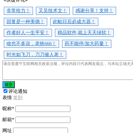
非常给力！
又见技术文！
感谢分享！支持！
回复是一种美德！
此帖日后必成大器！
作者好人一生平安！
精品软件,就上天天绿软！
啥也不多说，老铁666！
药不能停/加大药量！
时光如飞刀，刀刀催人老！
提交
评论通知
表情
签到
昵称
*
邮箱
*
网址