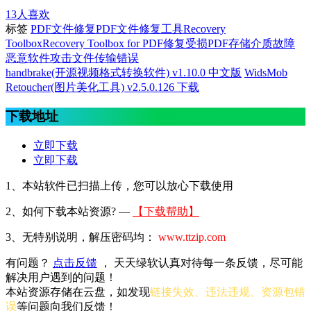
13
人喜欢
标签
PDF文件修复
PDF文件修复工具
Recovery
Toolbox
Recovery Toolbox for PDF
修复受损PDF
存储介质故障
恶意软件攻击
文件传输错误
handbrake(开源视频格式转换软件) v1.10.0 中文版
WidsMob
Retoucher(图片美化工具) v2.5.0.126 下载
下载地址
立即下载
立即下载
1、本站软件已扫描上传，您可以放心下载使用
2、
如何下载本站资源? —
【下载帮助】
3、无特别说明，解压密码均：
www.ttzip.com
有问题？
点击反馈
， 天天绿软认真对待每一条反馈，尽可能
解决用户遇到的问题！
本站资源存储在云盘，如发现
链接失效、违法违规、资源包错
误
等问题向我们反馈！