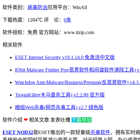
软件类别：
病毒防治
应用平台：WinAll
下载热度：1284℃
评 论：
0条
软件授权：免费
官方网站：www.ttzip.com
相关软件
ESET Internet Security v19.1.14.0 免激活中文版
IObit Malware Fighter Pro(恶意软件和间谍软件清除工具) 
Watchdog Anti-Malware/Business/Premum(反恶意软件) v4
TrojanKiller(木马查杀工具) v2.2.89 官方版
暗组Web杀毒(网页杀毒工具) v2.7 绿色版
软件介绍
❤
相关文章
发表吐槽
下载地址
ESET NOD32
是ESET推出的一款轻量级
杀毒软件
，拥有实时病
系统安全的同时尽量减少资源占用。对于经常上网、办公或游