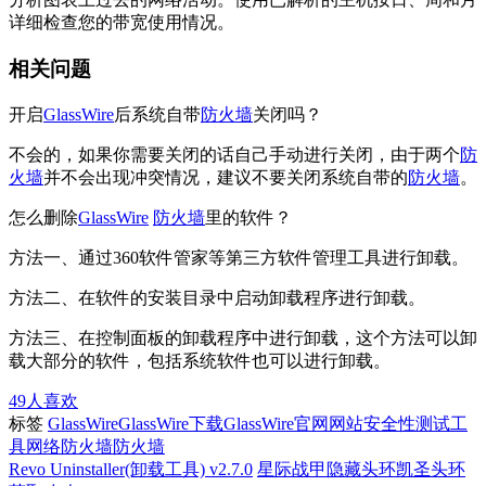
详细检查您的带宽使用情况。
相关问题
开启
GlassWire
后系统自带
防火墙
关闭吗？
不会的，如果你需要关闭的话自己手动进行关闭，由于两个
防
火墙
并不会出现冲突情况，建议不要关闭系统自带的
防火墙
。
怎么删除
GlassWire
防火墙
里的软件？
方法一、通过360软件管家等第三方软件管理工具进行卸载。
方法二、在软件的安装目录中启动卸载程序进行卸载。
方法三、在控制面板的卸载程序中进行卸载，这个方法可以卸
载大部分的软件，包括系统软件也可以进行卸载。
49
人喜欢
标签
GlassWire
GlassWire下载
GlassWire官网
网站安全性测试工
具
网络防火墙
防火墙
Revo Uninstaller(卸载工具) v2.7.0
星际战甲隐藏头环凯圣头环