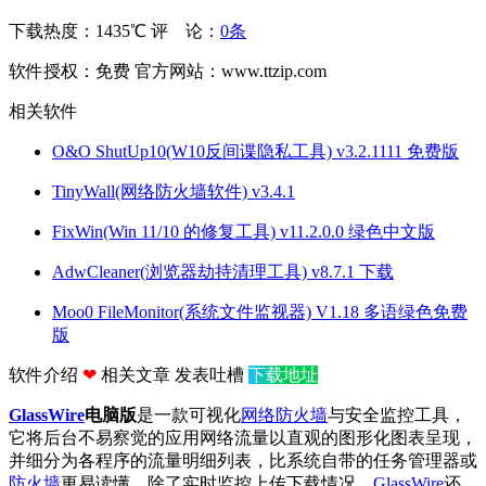
下载热度：1435℃
评 论：
0条
软件授权：免费
官方网站：www.ttzip.com
相关软件
O&O ShutUp10(W10反间谍隐私工具) v3.2.1111 免费版
TinyWall(网络防火墙软件) v3.4.1
FixWin(Win 11/10 的修复工具) v11.2.0.0 绿色中文版
AdwCleaner(浏览器劫持清理工具) v8.7.1 下载
Moo0 FileMonitor(系统文件监视器) V1.18 多语绿色免费
版
软件介绍
❤
相关文章
发表吐槽
下载地址
GlassWire
电脑版
是一款可视化
网络防火墙
与安全监控工具，
它将后台不易察觉的应用网络流量以直观的图形化图表呈现，
并细分为各程序的流量明细列表，比系统自带的任务管理器或
防火墙
更易读懂。除了实时监控上传下载情况，
GlassWire
还