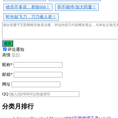
啥也不多说，老铁666！
药不能停/加大药量！
时光如飞刀，刀刀催人老！
提交
评论通知
表情
签到
昵称
*
邮箱
*
网址
QQ
分类月排行