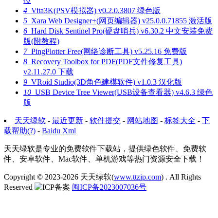
位
4
Vita3K(PSV模拟器) v0.2.0.3807 绿色版
5
Xara Web Designer+(网页编辑器) v25.0.0.71855 激活版
6
Hard Disk Sentinel Pro(硬盘哨兵) v6.30.2 中文安装免费
版(附教程)
7
PingPlotter Free(网络诊断工具) v5.25.16 免费版
8
Recovery Toolbox for PDF(PDF文件修复工具)
v2.11.27.0 下载
9
VRoid Studio(3D角色建模软件) v1.0.3 汉化版
10
USB Device Tree Viewer(USB设备查看器) v4.6.3 绿色
版
天天绿软
-
最近更新
-
软件提交
-
网站地图
-
标签大全
-
下
载帮助(?)
-
Baidu Xml
天天绿软是专业的免费软件下载站，提供绿色软件、免费软
件、安卓软件、Mac软件、单机游戏等热门资源安全下载！
Copyright © 2023-2026
天天绿软(
www.ttzip.com
)
. All Rights
Reserved
闽ICP备2023007036号