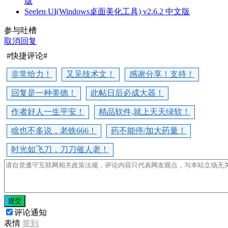
版
Seelen UI(Windows桌面美化工具) v2.6.2 中文版
参与吐槽
取消回复
#快捷评论#
非常给力！
又见技术文！
感谢分享！支持！
回复是一种美德！
此帖日后必成大器！
作者好人一生平安！
精品软件,就上天天绿软！
啥也不多说，老铁666！
药不能停/加大药量！
时光如飞刀，刀刀催人老！
提交
评论通知
表情
签到