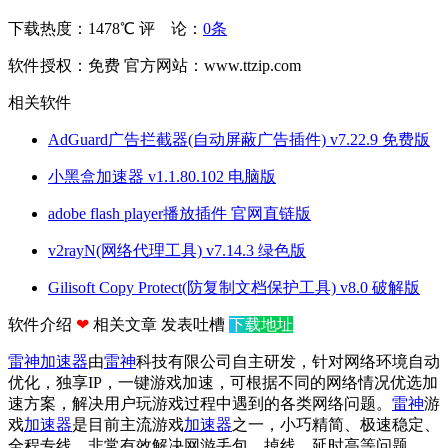
下载热度：1478℃
评 论：
0条
软件授权：免费
官方网站：www.ttzip.com
相关软件
AdGuard广告拦截器(自动屏蔽广告插件) v7.22.9 免费版
小黑盒加速器 v1.1.80.102 电脑版
adobe flash player播放插件 官网直链版
v2rayN(网络代理工具) v7.14.3 绿色版
Gilisoft Copy Protect(防复制文档保护工具) v8.0 破解版
软件介绍
❤
相关文章
发表吐槽
下载地址
雷神加速器
由
雷神
科技有限公司自主研发，针对网络环境自动
优化，独享IP，一键游戏加速，可根据不同的网络情况优选加
速方案，解决用户玩游戏过程中遇到的各类网络问题。
雷神
游
戏
加速器
是目前主流游戏
加速器
之一，小巧精简、极速稳定、
全程专线，非常有效解决网游丢包、掉线、延时高等问题。